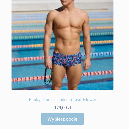
Funky Trunks spodenki Leaf Blower
179,00
zł
Ten
Wybierz opcje
produkt
ma