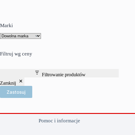
wiele
wariantów.
Opcje
można
wybrać
Marki
na
stronie
produktu
Filtruj wg ceny
Filtrowanie produktów
Zamknij
Zastosuj
Pomoc i informacje