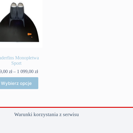
aderfins Monopłetwa
Sport
Zakres
9,00
zł
–
1 099,00
zł
cen:
Ten
od
Wybierz opcje
produkt
899,00 zł
ma
do
wiele
1
wariantów.
099,00 zł
Opcje
można
Warunki korzystania z serwisu
wybrać
na
stronie
produktu