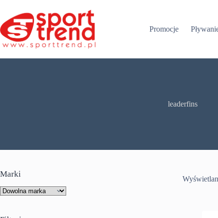
Przejdź
do
treści
Promocje
Pływani
leaderfins
Marki
Wyświetlan