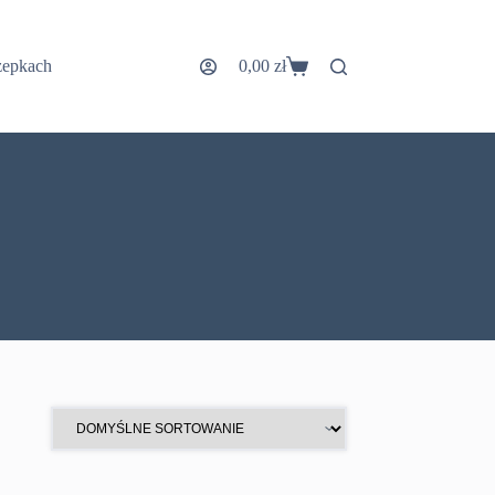
zepkach
0,00
zł
Koszyk