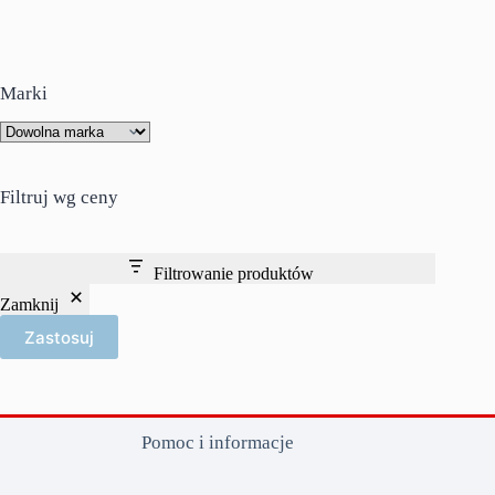
wiele
wariantów.
Opcje
można
wybrać
Marki
na
stronie
produktu
Filtruj wg ceny
Filtrowanie produktów
Zamknij
Zastosuj
Pomoc i informacje