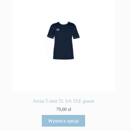
Arena T-shirt TL S/S TEE granat
79,00
zł
Ten
Wybierz opcje
produkt
ma