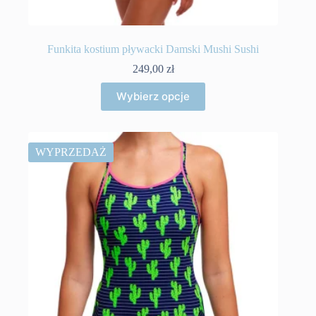
Funkita kostium pływacki Damski Mushi Sushi
249,00
zł
Ten
Wybierz opcje
produkt
ma
wiele
wariantów.
Opcje
WYPRZEDAŻ
można
wybrać
na
stronie
produktu