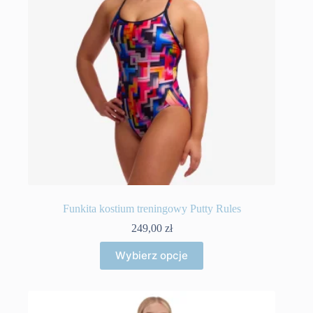
stronie
produktu
Funkita kostium treningowy Putty Rules
249,00
zł
Ten
Wybierz opcje
produkt
ma
wiele
wariantów.
Opcje