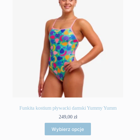
Funkita kostium pływacki damski Yummy Yumm
249,00
zł
Ten
Wybierz opcje
produkt
ma