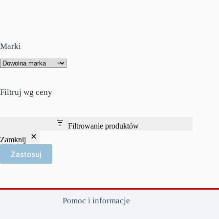
wiele
wariantów.
Opcje
można
wybrać
Marki
na
stronie
produktu
Filtruj wg ceny
Filtrowanie produktów
Zamknij
Zastosuj
Pomoc i informacje