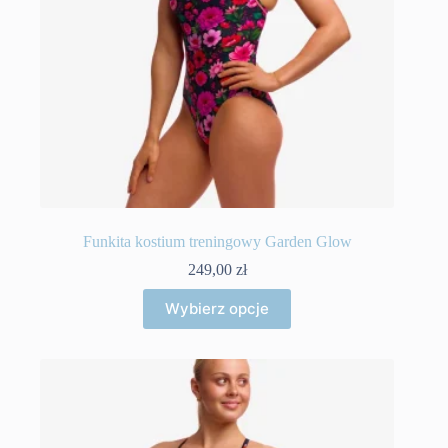
Funkita kostium treningowy Garden Glow
249,00
zł
Ten
Wybierz opcje
produkt
ma
wiele
wariantów.
Opcje
można
wybrać
na