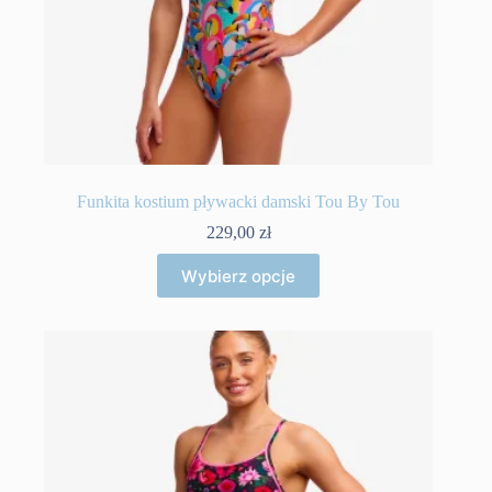
Funkita kostium pływacki damski Tou By Tou
229,00
zł
Ten
Wybierz opcje
produkt
ma
wiele
wariantów.
Opcje
można
wybrać
na
stronie
produktu