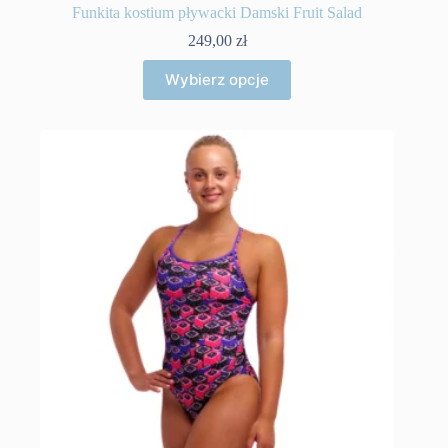
Funkita kostium pływacki Damski Fruit Salad
249,00
zł
Ten
Wybierz opcje
produkt
ma
wiele
wariantów.
Opcje
można
wybrać
na
stronie
produktu