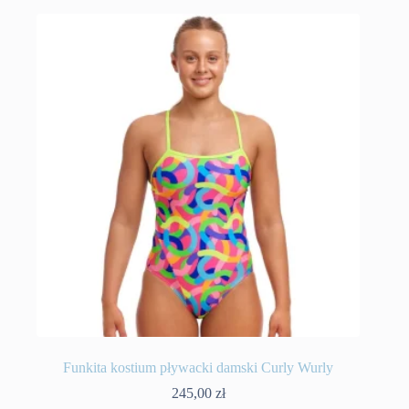
wiele
wariantów.
Opcje
można
wybrać
na
stronie
produktu
Funkita kostium pływacki damski Curly Wurly
245,00
zł