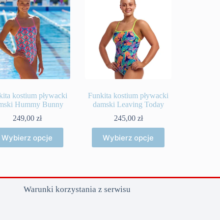
kita kostium pływacki
Funkita kostium pływacki
mski Hummy Bunny
damski Leaving Today
249,00
zł
245,00
zł
Ten
Ten
Wybierz opcje
Wybierz opcje
produkt
produkt
ma
ma
wiele
wiele
wariantów.
wariantów.
Opcje
Opcje
można
można
Warunki korzystania z serwisu
wybrać
wybrać
na
na
stronie
stronie
produktu
produktu