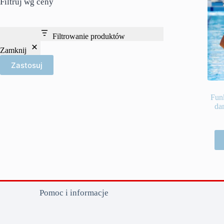
Filtruj wg ceny
Filtrowanie produktów
Zamknij
Zastosuj
Fun
da
Pomoc i informacje