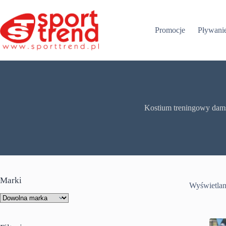
Przejdź
do
treści
Promocje
Pływani
Kostium treningowy dam
Marki
Wyświetlan