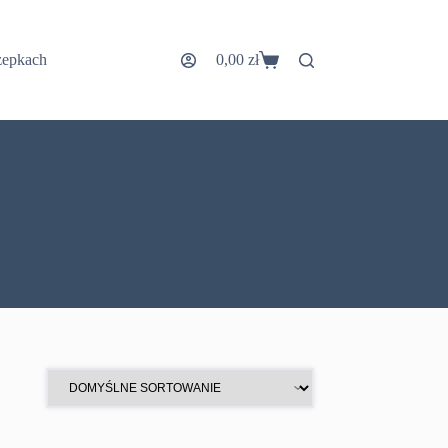
zepkach
0,00
zł
Koszyk