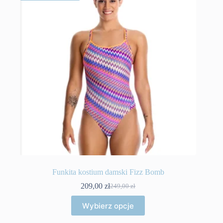
Funkita kostium damski Fizz Bomb
209,00
zł
249,00
zł
Pierwotna
Aktualna
cena
cena
Ten
Wybierz opcje
wynosiła:
wynosi:
produkt
249,00 zł.
209,00 zł.
ma