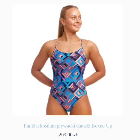
wiele
wariantów.
Opcje
można
wybrać
na
stronie
produktu
Funkita kostium pływacki damski Boxed Up
269,00
zł