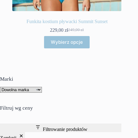
Funkita kostium pływacki Summit Sunset
229,00
zł
249,00
zł
Pierwotna
Aktualna
cena
cena
Ten
Wybierz opcje
wynosiła:
wynosi:
produkt
249,00 zł.
229,00 zł.
ma
wiele
wariantów.
Opcje
można
wybrać
Marki
na
stronie
produktu
Filtruj wg ceny
Filtrowanie produktów
Zamknij