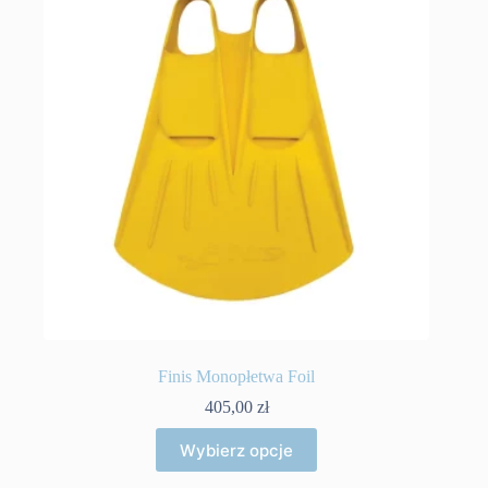
Finis Monopłetwa Foil
405,00
zł
Ten
Wybierz opcje
produkt
ma