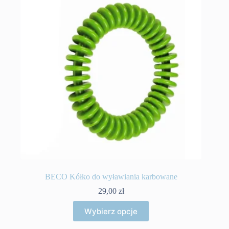
BECO Kółko do wyławiania karbowane
29,00
zł
Ten
Wybierz opcje
produkt
ma