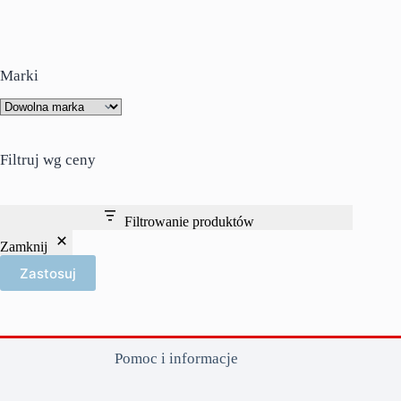
wiele
wariantów.
Opcje
można
wybrać
Marki
na
stronie
produktu
Filtruj wg ceny
Filtrowanie produktów
Zamknij
Zastosuj
Pomoc i informacje