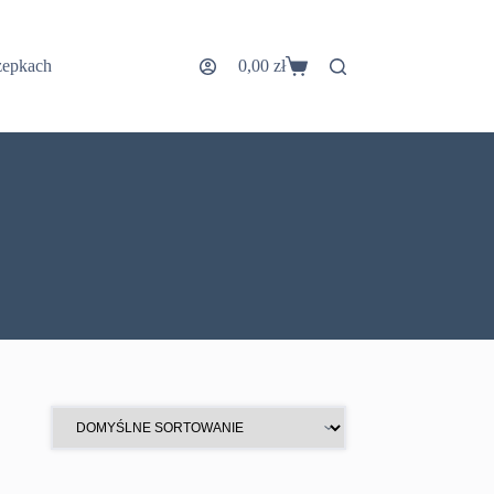
zepkach
0,00
zł
Koszyk