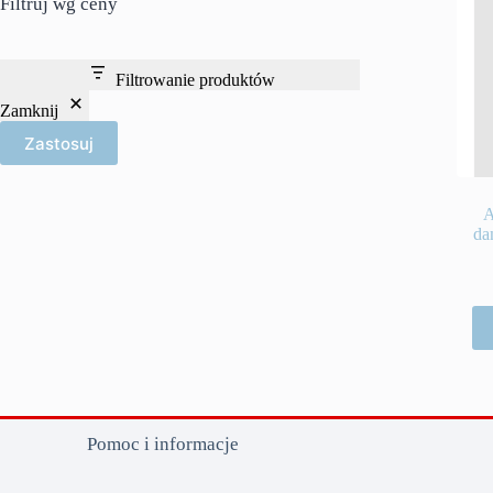
Filtruj wg ceny
Filtrowanie produktów
Zamknij
Zastosuj
A
da
Pomoc i informacje