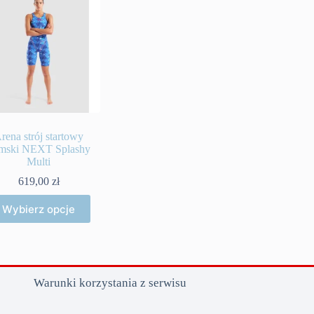
rena strój startowy
mski NEXT Splashy
Multi
619,00
zł
Ten
Wybierz opcje
produkt
ma
wiele
wariantów.
Opcje
można
Warunki korzystania z serwisu
wybrać
na
stronie