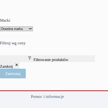
wiele
79,00 zł
wariantów.
Opcje
można
wybrać
Marki
na
stronie
produktu
Filtruj wg ceny
Filtrowanie produktów
Zamknij
Zastosuj
Pomoc i informacje