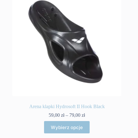
Arena klapki Hydrosoft II Hook Black
Zakres
59,00
zł
–
79,00
zł
cen:
Ten
od
Wybierz opcje
produkt
59,00 zł
ma
do