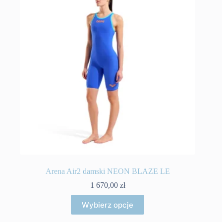
Arena Air2 damski NEON BLAZE LE
1 670,00
zł
Ten
Wybierz opcje
produkt
ma