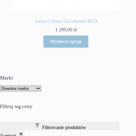
Arena Carbon Air2 damski RED
1 299,00
zł
Ten
Wybierz opcje
produkt
ma
wiele
wariantów.
Opcje
można
wybrać
Marki
na
stronie
produktu
Filtruj wg ceny
Filtrowanie produktów
Zamknij