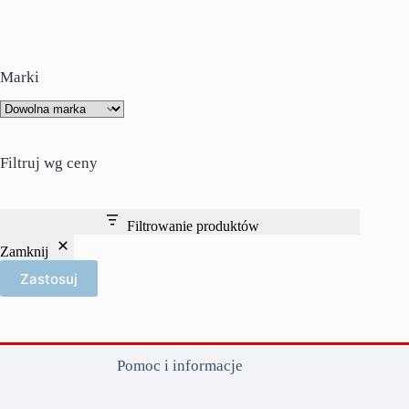
wiele
wariantów.
Opcje
można
wybrać
Marki
na
stronie
produktu
Filtruj wg ceny
Filtrowanie produktów
Zamknij
Zastosuj
Pomoc i informacje