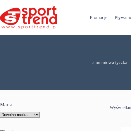
Przejdź
do
treści
Promocje
Pływani
aluminiowa tyczka
Marki
Wyświetlan