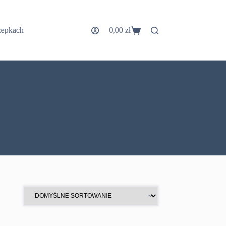
zepkach
0,00
zł
Koszyk