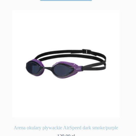
Arena okulary pływackie AirSpeed dark smoke/purple