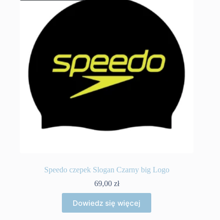
Speedo czepek Slogan Czarny big Logo
69,00
zł
Dowiedz się więcej