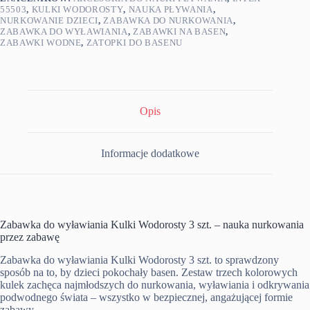
55503
,
KULKI WODOROSTY
,
NAUKA PŁYWANIA
,
NURKOWANIE DZIECI
,
ZABAWKA DO NURKOWANIA
,
ZABAWKA DO WYŁAWIANIA
,
ZABAWKI NA BASEN
,
ZABAWKI WODNE
,
ZATOPKI DO BASENU
Opis
Informacje dodatkowe
Zabawka do wyławiania Kulki Wodorosty 3 szt. – nauka nurkowania
przez zabawę
Zabawka do wyławiania Kulki Wodorosty 3 szt. to sprawdzony
sposób na to, by dzieci pokochały basen. Zestaw trzech kolorowych
kulek zachęca najmłodszych do nurkowania, wyławiania i odkrywania
podwodnego świata – wszystko w bezpiecznej, angażującej formie
zabawy.