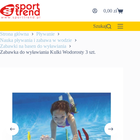
Przejdź
do
0,00
zł
Koszyk
treści
Szukaj
Strona główna
Pływanie
Nauka pływania i zabawa w wodzie
Zabawki na basen do wyławiania
Zabawka do wyławiania Kulki Wodorosty 3 szt.