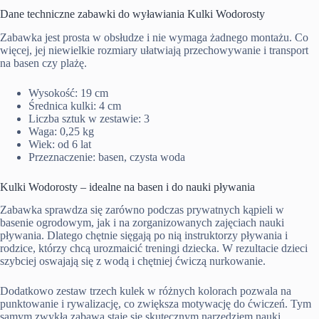
Dane techniczne zabawki do wyławiania Kulki Wodorosty
Zabawka jest prosta w obsłudze i nie wymaga żadnego montażu. Co
więcej, jej niewielkie rozmiary ułatwiają przechowywanie i transport
na basen czy plażę.
Wysokość: 19 cm
Średnica kulki: 4 cm
Liczba sztuk w zestawie: 3
Waga: 0,25 kg
Wiek: od 6 lat
Przeznaczenie: basen, czysta woda
Kulki Wodorosty – idealne na basen i do nauki pływania
Zabawka sprawdza się zarówno podczas prywatnych kąpieli w
basenie ogrodowym, jak i na zorganizowanych zajęciach nauki
pływania. Dlatego chętnie sięgają po nią instruktorzy pływania i
rodzice, którzy chcą urozmaicić treningi dziecka. W rezultacie dzieci
szybciej oswajają się z wodą i chętniej ćwiczą nurkowanie.
Dodatkowo zestaw trzech kulek w różnych kolorach pozwala na
punktowanie i rywalizację, co zwiększa motywację do ćwiczeń. Tym
samym zwykła zabawa staje się skutecznym narzędziem nauki