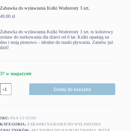
Zabawka do wyławiania Kulki Wodorosty 3 szt.
49,00
zł
Zabawka do wyławiania Kulki Wodorosty 3 szt. to kolorowy
zestaw do nurkowania dla dzieci od 6 lat. Kulki opadają na
dno i stoją pionowo – idealne do nauki pływania. Zamów już
dziś!
37 w magazynie
ilość
Dodaj do koszyka
Zabawka
do
wyławiania
Kulki
Wodorosty
3
SKU:
PAA-15-55503
szt.
KATEGORIA:
ZABAWKI NA BASEN DO WYŁAWIANIA
ZNACZNIKÓW:
AKCESORIA DO NAUKI PŁYWANIA
,
INTEX