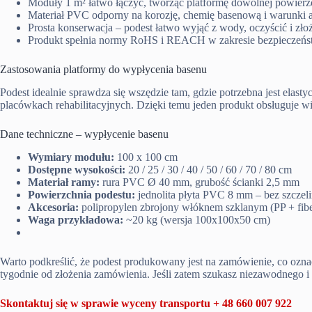
Moduły 1 m² łatwo łączyć, tworząc platformę dowolnej powierz
Materiał PVC odporny na korozję, chemię basenową i warunki 
Prosta konserwacja – podest łatwo wyjąć z wody, oczyścić i zło
Produkt spełnia normy RoHS i REACH w zakresie bezpieczeńs
Zastosowania platformy do wypłycenia basenu
Podest idealnie sprawdza się wszędzie tam, gdzie potrzebna jest elast
placówkach rehabilitacyjnych. Dzięki temu jeden produkt obsługuje wi
Dane techniczne – wypłycenie basenu
Wymiary modułu:
100 x 100 cm
Dostępne wysokości:
20 / 25 / 30 / 40 / 50 / 60 / 70 / 80 cm
Materiał ramy:
rura PVC Ø 40 mm, grubość ścianki 2,5 mm
Powierzchnia podestu:
jednolita płyta PVC 8 mm – bez szczelin
Akcesoria:
polipropylen zbrojony włóknem szklanym (PP + fibe
Waga przykładowa:
~20 kg (wersja 100x100x50 cm)
Warto podkreślić, że podest produkowany jest na zamówienie, co ozn
tygodnie od złożenia zamówienia. Jeśli zatem szukasz niezawodnego 
Skontaktuj się w sprawie wyceny transportu + 48 660 007 922