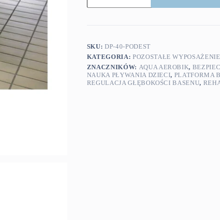
basenu
Podest
100x100
cm
SKU:
DP-40-PODEST
KATEGORIA:
POZOSTAŁE WYPOSAŻENI
ZNACZNIKÓW:
AQUA AEROBIK
,
BEZPIE
NAUKA PŁYWANIA DZIECI
,
PLATFORMA 
REGULACJA GŁĘBOKOŚCI BASENU
,
REHA