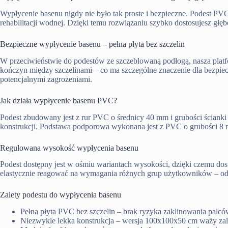
Wypłycenie basenu nigdy nie było tak proste i bezpieczne. Podest PV
rehabilitacji wodnej. Dzięki temu rozwiązaniu szybko dostosujesz gł
Bezpieczne wypłycenie basenu – pełna płyta bez szczelin
W przeciwieństwie do podestów ze szczeblowaną podłogą, nasza plat
kończyn między szczelinami – co ma szczególne znaczenie dla bezpiecz
potencjalnymi zagrożeniami.
Jak działa wypłycenie basenu PVC?
Podest zbudowany jest z rur PVC o średnicy 40 mm i grubości ściank
konstrukcji. Podstawa podporowa wykonana jest z PVC o grubości 8 
Regulowana wysokość wypłycenia basenu
Podest dostępny jest w ośmiu wariantach wysokości, dzięki czemu dost
elastycznie reagować na wymagania różnych grup użytkowników – od m
Zalety podestu do wypłycenia basenu
Pełna płyta PVC bez szczelin – brak ryzyka zaklinowania palc
Niezwykle lekka konstrukcja – wersja 100x100x50 cm waży zal