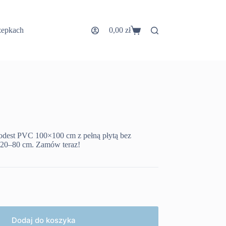
zepkach
0,00
zł
Koszyk
dest PVC 100×100 cm z pełną płytą bez
ć 20–80 cm. Zamów teraz!
Dodaj do koszyka