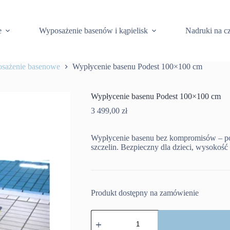
e
Wyposażenie basenów i kąpielisk
Nadruki na c
osażenie basenowe
Wypłycenie basenu Podest 100×100 cm
Wypłycenie basenu Podest 100×100 cm
3 499,00
zł
Wypłycenie basenu bez kompromisów – po
szczelin. Bezpieczny dla dzieci, wysokoś
Produkt dostępny na zamówienie
ilość
Wypłycenie