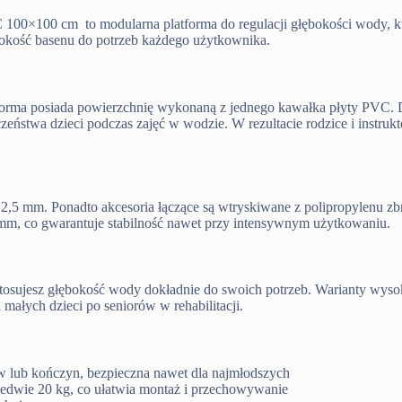
C 100×100 cm to modularna platforma do regulacji głębokości wody, kt
ębokość basenu do potrzeb każdego użytkownika.
forma posiada powierzchnię wykonaną z jednego kawałka płyty PVC. D
eństwa dzieci podczas zajęć w wodzie. W rezultacie rodzice i instrukt
i 2,5 mm. Ponadto akcesoria łączące są wtryskiwane z polipropylenu 
mm, co gwarantuje stabilność nawet przy intensywnym użytkowaniu.
osujesz głębokość wody dokładnie do swoich potrzeb. Warianty wysokoś
ałych dzieci po seniorów w rehabilitacji.
ów lub kończyn, bezpieczna nawet dla najmłodszych
edwie 20 kg, co ułatwia montaż i przechowywanie