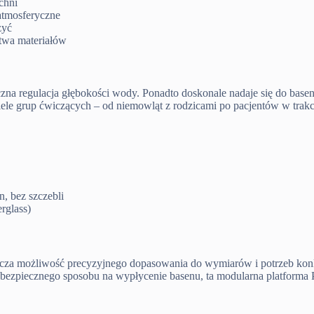
chni
atmosferyczne
żyć
twa materiałów
yczna regulacja głębokości wody. Ponadto doskonale nadaje się do base
ele grup ćwiczących – od niemowląt z rodzicami po pacjentów w trakci
, bez szczebli
rglass)
acza możliwość precyzyjnego dopasowania do wymiarów i potrzeb konkr
i bezpiecznego sposobu na wypłycenie basenu, ta modularna platforma