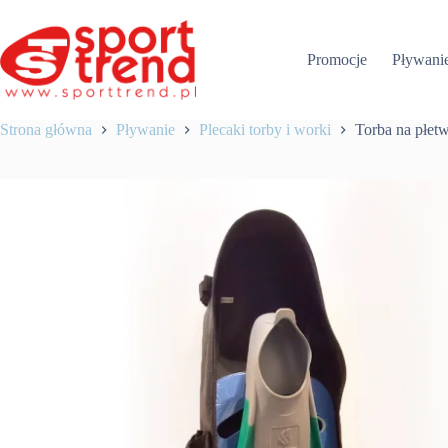
Przejdź
do
treści
Promocje
Pływani
Strona główna
Pływanie
Plecaki torby i worki
Torba na płet