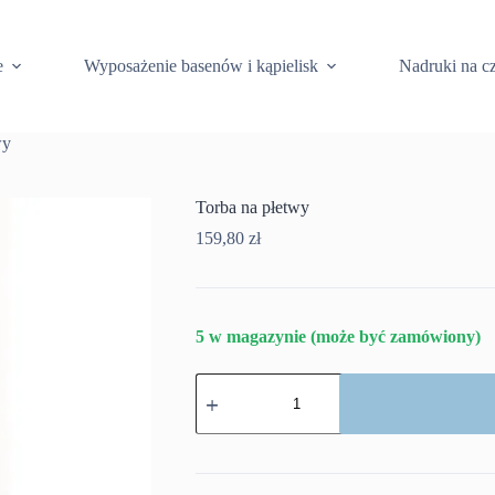
e
Wyposażenie basenów i kąpielisk
Nadruki na c
wy
Torba na płetwy
159,80
zł
5 w magazynie (może być zamówiony)
ilość
Torba
na
płetwy