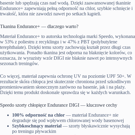
basenie lub spędzają czas nad wodą. Dzięki zaawansowanej tkaninie
Endurance+ zapewniają pełną odporność na chlor, szybkie schnięcie i
trwałość, która nie zawodzi nawet po setkach kąpieli.
Tkanina Endurance+ — dlaczego warto?
Materiał Endurance+ to autorska technologia marki Speedo, wykonana
w 53% z poliestru z recyklingu i w 47% z PBT (polybutylene
terephthalate). Dzięki temu szorty zachowują kształt przez długi czas
użytkowania. Ponadto tkanina jest odporna na blaknięcie kolorów, co
oznacza, że wyrazisty wzór DIGI nie blaknie nawet po intensywnych
sezonach treningów.
Co więcej, materiał zapewnia ochronę UV na poziomie UPF 50+. W
rezultacie skóra chłopca jest skutecznie chroniona przed szkodliwym
promieniowaniem słonecznym zarówno na basenie, jak i na plaży.
Dzięki temu produkt doskonale sprawdza się w każdych warunkach.
Speedo szorty chłopięce Endurance DIGI — kluczowe cechy
100% odporność na chlor
— materiał Endurance+ nie
degraduje się pod wpływem chlorowanej wody basenowej
Szybkoschnący materiał
— szorty błyskawicznie wysychają
po treningu pływackim