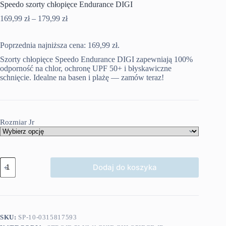
Speedo szorty chłopięce Endurance DIGI
Zakres
169,99
zł
–
179,99
zł
cen:
od
Poprzednia najniższa cena:
169,99 zł
169,99
zł
.
do
Szorty chłopięce Speedo Endurance DIGI zapewniają 100%
179,99 zł
odporność na chlor, ochronę UPF 50+ i błyskawiczne
schnięcie. Idealne na basen i plażę — zamów teraz!
Rozmiar Jr
ilość
Dodaj do koszyka
Speedo
szorty
chłopięce
Endurance
DIGI
SKU:
SP-10-0315817593