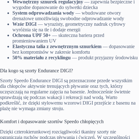
Wewnętrzny sznurek regulacyjny
— zapewnia bezpieczne i
wygodne dopasowanie do sylwetki dziecka
System odprowadzania wody
— wbudowane otwory
drenażowe umożliwiają swobodne odprowadzanie wody
Wzór DIGI
— wyrazisty, geometryczny nadruk cyfrowy
wyróżnia się na tle i dodaje energii
Ochrona UPF 50+
— skuteczna bariera przed
promieniowaniem UV
Elastyczna talia z zewnętrznym sznurkiem
— dopasowanie
bez kompromisów w zakresie komfortu
50% materiału z recyklingu
— produkt przyjazny środowisku
Dla kogo są szorty Endurance DIGI?
Szorty Speedo Endurance DIGI są przeznaczone przede wszystkim
dla chłopców aktywnie trenujących pływanie oraz tych, którzy
uczęszczają na regularne zajęcia na basenie. Jednocześnie świetnie
sprawdzają się podczas wakacji i rekreacji nad wodą. Warto
podkreślić, że dzięki stylowemu wzorowi DIGI przejście z basenu na
plażę nie wymaga zmiany stroju.
Komfort i dopasowanie szortów Speedo chłopięcych
Dzięki czterokierunkowej rozciągliwości tkaniny szorty nie
ograniczają ruchów podczas pływania i ćwiczeń. W szczególności