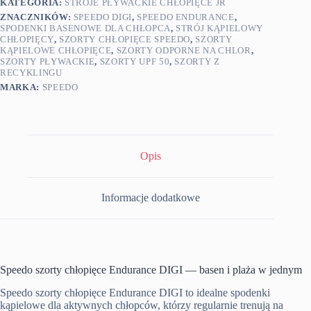
KATEGORIA:
STROJE PŁYWACKIE CHŁOPIĘCE JR
ZNACZNIKÓW:
SPEEDO DIGI
,
SPEEDO ENDURANCE
,
SPODENKI BASENOWE DLA CHŁOPCA
,
STRÓJ KĄPIELOWY
CHŁOPIĘCY
,
SZORTY CHŁOPIĘCE SPEEDO
,
SZORTY
KĄPIELOWE CHŁOPIĘCE
,
SZORTY ODPORNE NA CHLOR
,
SZORTY PŁYWACKIE
,
SZORTY UPF 50
,
SZORTY Z
RECYKLINGU
MARKA:
SPEEDO
Opis
Informacje dodatkowe
Speedo szorty chłopięce Endurance DIGI — basen i plaża w jednym
Speedo szorty chłopięce Endurance DIGI to idealne spodenki
kąpielowe dla aktywnych chłopców, którzy regularnie trenują na