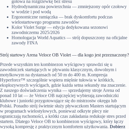
gotowa na rozgrzewkę bez stresu
Hydrodynamiczna powierzchnia — zmniejszony opór czołowy
w wodzie i pod wodą
Ergonomiczne ramiączka — brak dyskomfortu podczas
wielostartowego programu zawodów
Kolor Violet Surge — edycja dedykowana sezonowi
zawodniczemu 2025/2026
Homologacja World Aquatics — strój dopuszczony na oficjalne
zawody FINA
Strój startowy Arena Veloce OB Violet — dla kogo jest przeznaczony?
Przede wszystkim ten kombinezon wyścigowy sprawdzi się u
zawodniczek startujących w pływaniu klasycznym, dowolnym i
motylkowym na dystansach od 50 m do 400 m. Kompresja
Hyperforce™ szczególnie wspiera mięśnie tułowia w krótkich,
eksplozywnych wyścigach, gdzie każda setna sekundy ma znaczenie.
Z naszego doświadczenia wynika — sprzedajemy stroje Arena od
ponad 10 lat — że Veloce OB najczęściej wybierają zawodniczki
klubowe i juniorki przygotowujące się do mistrzostw okręgu lub
Polski. Ponadto strój świetnie służy pływaczkom Masters startującym
w programach wielostylowych, ponieważ odkryte plecy nie
ograniczają ruchomości, a krótki czas zakładania redukuje stres przed
startem. Dlatego Veloce OB to kombinezon wyścigowy, który łączy
wysoką kompresję z praktycznym komfortem użytkowania.
Dobierz