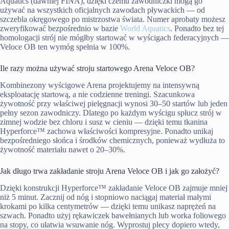
Aquatics (dawniej FINA), dzięki czemu zawodniczki mogą go
używać na wszystkich oficjalnych zawodach pływackich — od
szczebla okręgowego po mistrzostwa świata. Numer aprobaty możesz
zweryfikować bezpośrednio w bazie
World Aquatics
. Ponadto bez tej
homologacji strój nie mógłby startować w wyścigach federacyjnych —
Veloce OB ten wymóg spełnia w 100%.
Ile razy można używać stroju startowego Arena Veloce OB?
Kombinezony wyścigowe Arena projektujemy na intensywną
eksploatację startową, a nie codzienne treningi. Szacunkowa
żywotność przy właściwej pielęgnacji wynosi 30–50 startów lub jeden
pełny sezon zawodniczy. Dlatego po każdym wyścigu spłucz strój w
zimnej wodzie bez chloru i susz w cieniu — dzięki temu tkanina
Hyperforce™ zachowa właściwości kompresyjne. Ponadto unikaj
bezpośredniego słońca i środków chemicznych, ponieważ wydłuża to
żywotność materiału nawet o 20–30%.
Jak długo trwa zakładanie stroju Arena Veloce OB i jak go założyć?
Dzięki konstrukcji Hyperforce™ zakładanie Veloce OB zajmuje mniej
niż 5 minut. Zacznij od nóg i stopniowo naciągaj materiał małymi
krokami po kilka centymetrów — dzięki temu unikasz naprężeń na
szwach. Ponadto użyj rękawiczek bawełnianych lub worka foliowego
na stopy, co ułatwia wsuwanie nóg. Wyprostuj plecy dopiero wtedy,