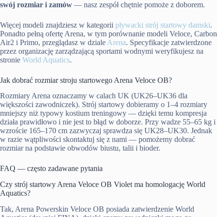
swój rozmiar i zamów
— nasz zespół chętnie pomoże z doborem.
Więcej modeli znajdziesz w kategorii
pływacki strój startowy damski
.
Ponadto pełną ofertę Arena, w tym porównanie modeli Veloce, Carbon
Air2 i Primo, przeglądasz w dziale
Arena
. Specyfikacje zatwierdzone
przez organizację zarządzającą sportami wodnymi weryfikujesz na
stronie
World Aquatics
.
Jak dobrać rozmiar stroju startowego Arena Veloce OB?
Rozmiary Arena oznaczamy w calach UK (UK26–UK36 dla
większości zawodniczek). Strój startowy dobieramy o 1–4 rozmiary
mniejszy niż typowy kostium treningowy — dzięki temu kompresja
działa prawidłowo i nie jest to błąd w doborze. Przy wadze 55–65 kg i
wzroście 165–170 cm zazwyczaj sprawdza się UK28–UK30. Jednak
w razie wątpliwości skontaktuj się z nami — pomożemy dobrać
rozmiar na podstawie obwodów biustu, talii i bioder.
FAQ — często zadawane pytania
Czy strój startowy Arena Veloce OB Violet ma homologację World
Aquatics?
Tak, Arena Powerskin Veloce OB posiada zatwierdzenie World