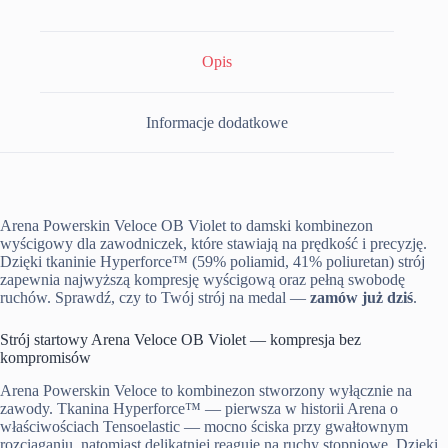
Opis
Informacje dodatkowe
Arena Powerskin Veloce OB Violet to damski kombinezon
wyścigowy dla zawodniczek, które stawiają na prędkość i precyzję.
Dzięki tkaninie Hyperforce™ (59% poliamid, 41% poliuretan) strój
zapewnia najwyższą kompresję wyścigową oraz pełną swobodę
ruchów. Sprawdź, czy to Twój strój na medal —
zamów już dziś
.
Strój startowy Arena Veloce OB Violet — kompresja bez
kompromisów
Arena Powerskin Veloce to kombinezon stworzony wyłącznie na
zawody. Tkanina Hyperforce™ — pierwsza w historii Arena o
właściwościach Tensoelastic — mocno ściska przy gwałtownym
rozciąganiu, natomiast delikatniej reaguje na ruchy stopniowe. Dzięki