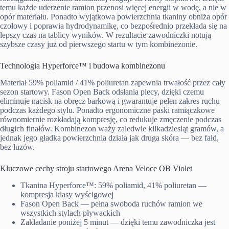
temu każde uderzenie ramion przenosi więcej energii w wodę, a nie w
opór materiału. Ponadto wyjątkowa powierzchnia tkaniny obniża opór
czołowy i poprawia hydrodynamikę, co bezpośrednio przekłada się na
lepszy czas na tablicy wyników. W rezultacie zawodniczki notują
szybsze czasy już od pierwszego startu w tym kombinezonie.
Technologia Hyperforce™ i budowa kombinezonu
Materiał 59% poliamid / 41% poliuretan zapewnia trwałość przez cały
sezon startowy. Fason Open Back odsłania plecy, dzięki czemu
eliminuje nacisk na obręcz barkową i gwarantuje pełen zakres ruchu
podczas każdego stylu. Ponadto ergonomiczne paski ramiączkowe
równomiernie rozkładają kompresję, co redukuje zmęczenie podczas
długich finałów. Kombinezon waży zaledwie kilkadziesiąt gramów, a
jednak jego gładka powierzchnia działa jak druga skóra — bez fałd,
bez luzów.
Kluczowe cechy stroju startowego Arena Veloce OB Violet
Tkanina Hyperforce™: 59% poliamid, 41% poliuretan —
kompresja klasy wyścigowej
Fason Open Back — pełna swoboda ruchów ramion we
wszystkich stylach pływackich
Zakładanie poniżej 5 minut — dzięki temu zawodniczka jest