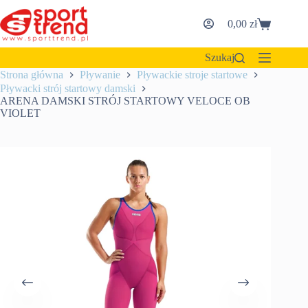
Przejdź
do
0,00
zł
Koszyk
treści
Szukaj
Strona główna
Pływanie
Pływackie stroje startowe
Pływacki strój startowy damski
ARENA DAMSKI STRÓJ STARTOWY VELOCE OB
VIOLET