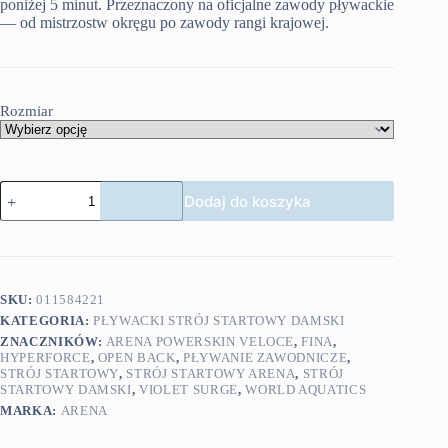
poniżej 5 minut. Przeznaczony na oficjalne zawody pływackie
— od mistrzostw okręgu po zawody rangi krajowej.
Rozmiar
ilość
Dodaj do koszyka
ARENA
DAMSKI
STRÓJ
STARTOWY
VELOCE
OB
SKU:
011584221
VIOLET
KATEGORIA:
PŁYWACKI STRÓJ STARTOWY DAMSKI
ZNACZNIKÓW:
ARENA POWERSKIN VELOCE
,
FINA
,
HYPERFORCE
,
OPEN BACK
,
PŁYWANIE ZAWODNICZE
,
STRÓJ STARTOWY
,
STRÓJ STARTOWY ARENA
,
STRÓJ
STARTOWY DAMSKI
,
VIOLET SURGE
,
WORLD AQUATICS
MARKA:
ARENA