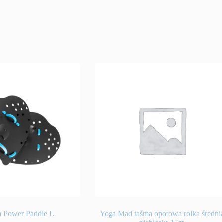
a Power Paddle L
Yoga Mad taśma oporowa rolka średni