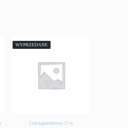
WYPRZEDANE
a
Lina kąpieliskowa 25 m