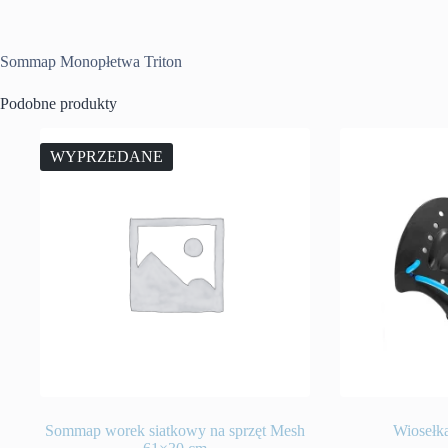
Sommap Monopłetwa Triton
Podobne produkty
WYPRZEDANE
Sommap worek siatkowy na sprzęt Mesh
Wiosełk