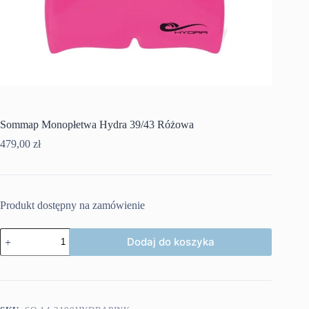
Sommap Monopłetwa Hydra 39/43 Różowa
479,00
zł
Produkt dostępny na zamówienie
ilość
Dodaj do koszyka
Sommap
Monopłetwa
Hydra
39/43
Różowa