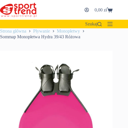
Przejdź
do
0,00
zł
Koszyk
treści
Szukaj
Strona główna
Pływanie
Monopłetwy
Sommap Monopłetwa Hydra 39/43 Różowa