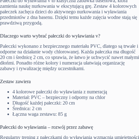
Pałeczki do wyławiania v to klasyczna zabawka basenowa, która
zamienia naukę nurkowania w ekscytującą grę. Zestaw 4 kolorowych
pałeczek zachęca dzieci do aktywnego nurkowania i wyławiania
przedmiotów z dna basenu. Dzięki temu każde zajęcia wodne stają się
prawdziwą przygodą.
Dlaczego warto wybrać pałeczki do wyławiania v?
Pałeczki wykonano z bezpiecznego materiału PVC, dlatego są trwałe i
odporne na działanie wody chlorowanej. Każda pałeczka ma długość
20 cm i średnicę 2 cm, co sprawia, że łatwo je uchwycić nawet małymi
dłońmi. Ponadto różne kolory i numeracja ułatwiają organizację
zabawy i rywalizację między uczestnikami.
Zestaw zawiera
4 kolorowe pałeczki do wyławiania z numeracją
Materiał: PVC – bezpieczny i odporny na chlor
Długość każdej pałeczki: 20 cm
Średnica: 2 cm
Łączna waga zestawu: 85 g
Pałeczki do wyławiania – rozwój przez zabawę
Regularny trening z pałeczkami do wyławiania wzmacnia umiejętności