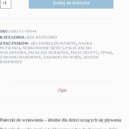
Dodaj do koszyka
Pałeczki
do
wyławiania
zestaw
4
szt.
SKU:
SMJ-15-VPS44
KATEGORIA:
BEZ KATEGORII
ZNACZNIKÓW:
AKCESORIA DO BASENU
,
NAUKA
PŁYWANIA
,
NURKOWANIE DZIECI
,
PAŁECZKI DO
WYŁAWIANIA
,
PAŁECZKI NURKOWE
,
PAŁECZKI PVC
,
VPS44
,
ZABAWKI BASENOWE
,
ZABAWKI DO WODY
,
ZESTAW
BASENOWY
Opis
Pałeczki do wyławiania – idealne dla dzieci uczących się pływania