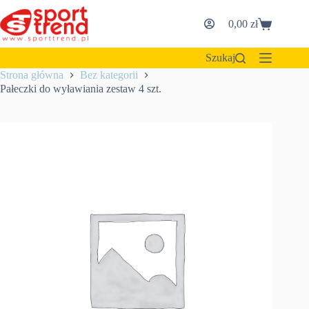
Przejdź
do
0,00
zł
Koszyk
treści
Szukaj
Strona główna
Bez kategorii
Pałeczki do wyławiania zestaw 4 szt.