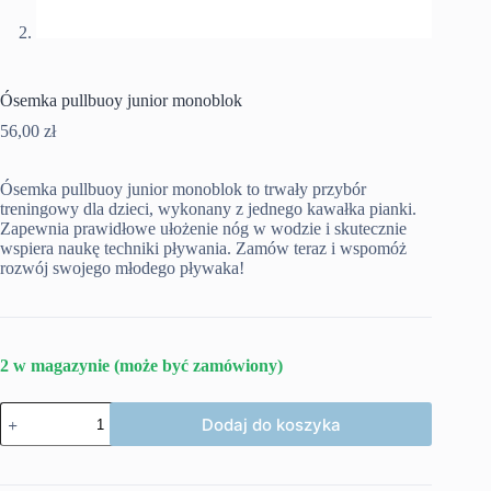
Ósemka pullbuoy junior monoblok
56,00
zł
Ósemka pullbuoy junior monoblok to trwały przybór
treningowy dla dzieci, wykonany z jednego kawałka pianki.
Zapewnia prawidłowe ułożenie nóg w wodzie i skutecznie
wspiera naukę techniki pływania. Zamów teraz i wspomóż
rozwój swojego młodego pływaka!
2 w magazynie (może być zamówiony)
ilość
Dodaj do koszyka
Ósemka
pullbuoy
junior
monoblok