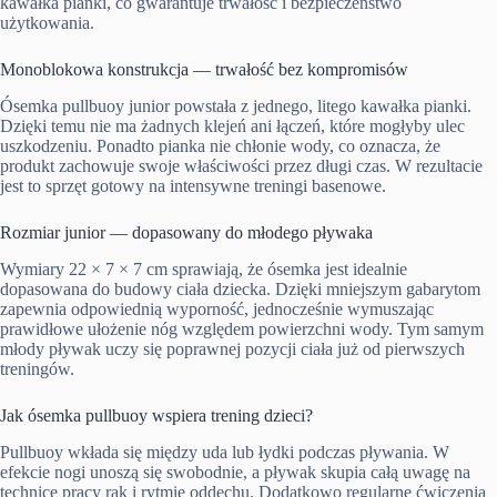
kawałka pianki, co gwarantuje trwałość i bezpieczeństwo
użytkowania.
Monoblokowa konstrukcja — trwałość bez kompromisów
Ósemka pullbuoy junior powstała z jednego, litego kawałka pianki.
Dzięki temu nie ma żadnych klejeń ani łączeń, które mogłyby ulec
uszkodzeniu. Ponadto pianka nie chłonie wody, co oznacza, że
produkt zachowuje swoje właściwości przez długi czas. W rezultacie
jest to sprzęt gotowy na intensywne treningi basenowe.
Rozmiar junior — dopasowany do młodego pływaka
Wymiary 22 × 7 × 7 cm sprawiają, że ósemka jest idealnie
dopasowana do budowy ciała dziecka. Dzięki mniejszym gabarytom
zapewnia odpowiednią wyporność, jednocześnie wymuszając
prawidłowe ułożenie nóg względem powierzchni wody. Tym samym
młody pływak uczy się poprawnej pozycji ciała już od pierwszych
treningów.
Jak ósemka pullbuoy wspiera trening dzieci?
Pullbuoy wkłada się między uda lub łydki podczas pływania. W
efekcie nogi unoszą się swobodnie, a pływak skupia całą uwagę na
technice pracy rąk i rytmie oddechu. Dodatkowo regularne ćwiczenia