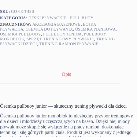
SKU:
GO-03-T436
KATEGORIA:
DESKI PŁYWACKIE - PULL BUOY
ZNACZNIKÓW:
AKCESORIA BASENOWE
,
BOJKA
PŁYWACKA
,
ÓSEMKA DO PŁYWANIA
,
ÓSEMKA PIANKOWA
,
ÓSEMKA PULLBUOY
,
PULLBUOY JUNIOR
,
PULLBUOY
MONOBLOK
,
SPRZĘT TRENINGOWY PŁYWANIE
,
TRENING
PŁYWACKI DZIECI
,
TRENING RAMION PŁYWANIE
Opis
Ósemka pullbuoy junior — skuteczny trening pływacki dla dzieci
Ósemka pullbuoy junior monoblok to niezbędny przybór treningowy
dla dzieci i młodzieży uczęszczających na basen. Dzięki niej młody
pływak może skupić się wyłącznie na pracy ramion, doskonaląc
technikę i siłę górnych partii ciała. Produkt jest wykonany z jednego