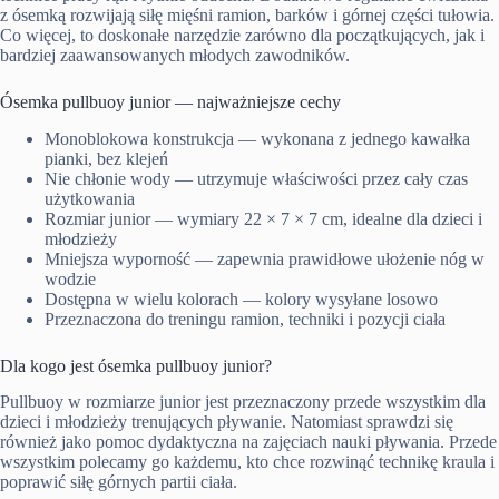
z ósemką rozwijają siłę mięśni ramion, barków i górnej części tułowia.
Co więcej, to doskonałe narzędzie zarówno dla początkujących, jak i
bardziej zaawansowanych młodych zawodników.
Ósemka pullbuoy junior — najważniejsze cechy
Monoblokowa konstrukcja — wykonana z jednego kawałka
pianki, bez klejeń
Nie chłonie wody — utrzymuje właściwości przez cały czas
użytkowania
Rozmiar junior — wymiary 22 × 7 × 7 cm, idealne dla dzieci i
młodzieży
Mniejsza wyporność — zapewnia prawidłowe ułożenie nóg w
wodzie
Dostępna w wielu kolorach — kolory wysyłane losowo
Przeznaczona do treningu ramion, techniki i pozycji ciała
Dla kogo jest ósemka pullbuoy junior?
Pullbuoy w rozmiarze junior jest przeznaczony przede wszystkim dla
dzieci i młodzieży trenujących pływanie. Natomiast sprawdzi się
również jako pomoc dydaktyczna na zajęciach nauki pływania. Przede
wszystkim polecamy go każdemu, kto chce rozwinąć technikę kraula i
poprawić siłę górnych partii ciała.