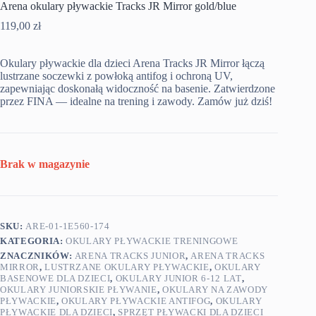
Arena okulary pływackie Tracks JR Mirror gold/blue
119,00
zł
Okulary pływackie dla dzieci Arena Tracks JR Mirror łączą
lustrzane soczewki z powłoką antifog i ochroną UV,
zapewniając doskonałą widoczność na basenie. Zatwierdzone
przez FINA — idealne na trening i zawody. Zamów już dziś!
Brak w magazynie
SKU:
ARE-01-1E560-174
KATEGORIA:
OKULARY PŁYWACKIE TRENINGOWE
ZNACZNIKÓW:
ARENA TRACKS JUNIOR
,
ARENA TRACKS
MIRROR
,
LUSTRZANE OKULARY PŁYWACKIE
,
OKULARY
BASENOWE DLA DZIECI
,
OKULARY JUNIOR 6-12 LAT
,
OKULARY JUNIORSKIE PŁYWANIE
,
OKULARY NA ZAWODY
PŁYWACKIE
,
OKULARY PŁYWACKIE ANTIFOG
,
OKULARY
PŁYWACKIE DLA DZIECI
,
SPRZĘT PŁYWACKI DLA DZIECI