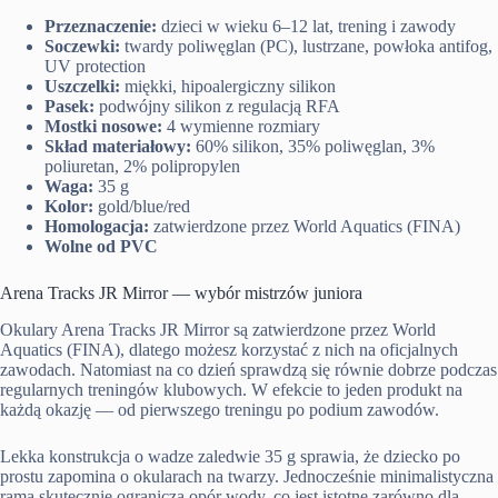
Przeznaczenie:
dzieci w wieku 6–12 lat, trening i zawody
Soczewki:
twardy poliwęglan (PC), lustrzane, powłoka antifog,
UV protection
Uszczelki:
miękki, hipoalergiczny silikon
Pasek:
podwójny silikon z regulacją RFA
Mostki nosowe:
4 wymienne rozmiary
Skład materiałowy:
60% silikon, 35% poliwęglan, 3%
poliuretan, 2% polipropylen
Waga:
35 g
Kolor:
gold/blue/red
Homologacja:
zatwierdzone przez World Aquatics (FINA)
Wolne od PVC
Arena Tracks JR Mirror — wybór mistrzów juniora
Okulary Arena Tracks JR Mirror są zatwierdzone przez World
Aquatics (FINA), dlatego możesz korzystać z nich na oficjalnych
zawodach. Natomiast na co dzień sprawdzą się równie dobrze podczas
regularnych treningów klubowych. W efekcie to jeden produkt na
każdą okazję — od pierwszego treningu po podium zawodów.
Lekka konstrukcja o wadze zaledwie 35 g sprawia, że dziecko po
prostu zapomina o okularach na twarzy. Jednocześnie minimalistyczna
rama skutecznie ogranicza opór wody, co jest istotne zarówno dla