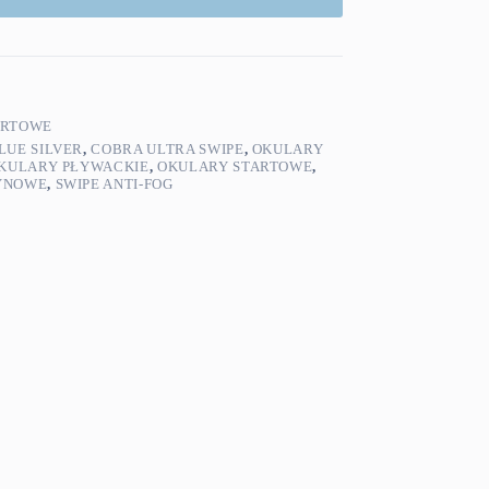
ARTOWE
LUE SILVER
,
COBRA ULTRA SWIPE
,
OKULARY
KULARY PŁYWACKIE
,
OKULARY STARTOWE
,
YNOWE
,
SWIPE ANTI-FOG