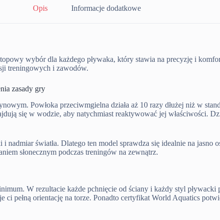
Opis
Informacje dodatkowe
topowy wybór dla każdego pływaka, który stawia na precyzję i komfort
esji treningowych i zawodów.
nia zasady gry
owym. Powłoka przeciwmgielna działa aż 10 razy dłużej niż w standa
dują się w wodzie, aby natychmiast reaktywować jej właściwości. Dz
i i nadmiar światła. Dlatego ten model sprawdza się idealnie na jasno
aniem słonecznym podczas treningów na zewnątrz.
imum. W rezultacie każde pchnięcie od ściany i każdy styl pływacki 
je ci pełną orientację na torze. Ponadto certyfikat World Aquatics pot