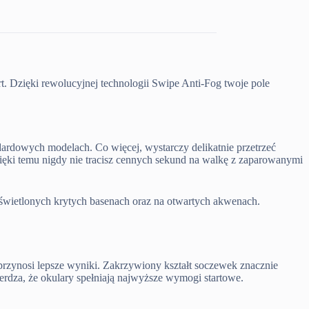
. Dzięki rewolucyjnej technologii Swipe Anti-Fog twoje pole
rdowych modelach. Co więcej, wystarczy delikatnie przetrzeć
ięki temu nigdy nie tracisz cennych sekund na walkę z zaparowanymi
 oświetlonych krytych basenach oraz na otwartych akwenach.
przynosi lepsze wyniki. Zakrzywiony kształt soczewek znacznie
wierdza, że okulary spełniają najwyższe wymogi startowe.