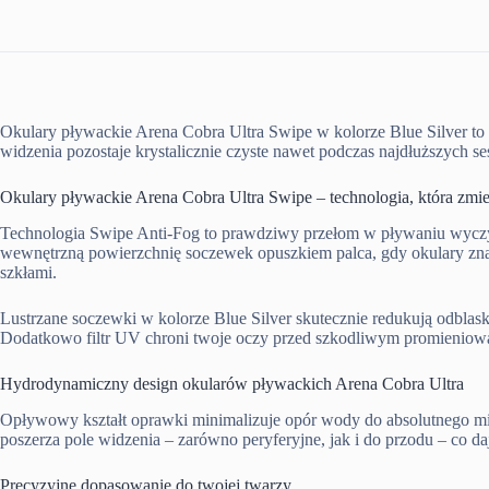
Okulary pływackie Arena Cobra Ultra Swipe w kolorze Blue Silver to 
widzenia pozostaje krystalicznie czyste nawet podczas najdłuższych s
Okulary pływackie Arena Cobra Ultra Swipe – technologia, która zmie
Technologia Swipe Anti-Fog to prawdziwy przełom w pływaniu wyczyn
wewnętrzną powierzchnię soczewek opuszkiem palca, gdy okulary znaj
szkłami.
Lustrzane soczewki w kolorze Blue Silver skutecznie redukują odblask
Dodatkowo filtr UV chroni twoje oczy przed szkodliwym promieniow
Hydrodynamiczny design okularów pływackich Arena Cobra Ultra
Opływowy kształt oprawki minimalizuje opór wody do absolutnego min
poszerza pole widzenia – zarówno peryferyjne, jak i do przodu – co da
Precyzyjne dopasowanie do twojej twarzy