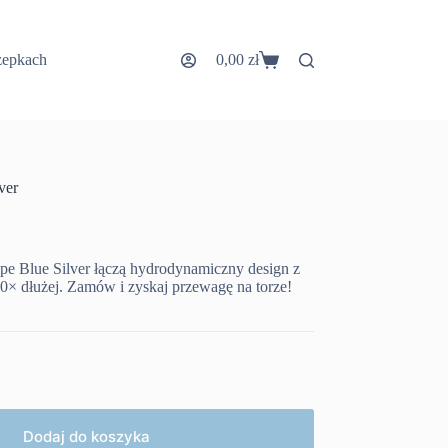
zepkach
0,00
zł
Koszyk
ver
pe Blue Silver łączą hydrodynamiczny design z
10× dłużej. Zamów i zyskaj przewagę na torze!
Dodaj do koszyka