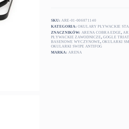
Edge
Swipe
Smoke
Blue
SKU:
ARE-01-006871140
White
KATEGORIA:
OKULARY PŁYWACKIE ST
ZNACZNIKÓW:
ARENA COBRA EDGE
,
AR
PŁYWACKIE ZAWODNICZE
,
GOGLE TRIA
BASENOWE WYCZYNOWE
,
OKULARKI S
OKULARKI SWIPE ANTIFOG
MARKA:
ARENA