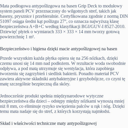
Mata podłogowa antypoślizgowa na basen Grip Deck to modułowy
system paneli PCV przeznaczony do wilgotnych stref, takich jak
baseny, prysznice i przebieralnie. Certyfikowana zgodnie z normą DIN
51097 osiąga średni kąt poślizgu 27°, co oznacza najwyższą klasę
bezpieczeństwa A+B+C według klasyfikacji BGI/GUV-I 8527-2010.
Dziewięć płytek o wymiarach 333 × 333 × 14 mm tworzy gotową
powierzchnię 1 m².
Bezpieczeństwo i higiena dzięki macie antypoślizgowej na basen
Przede wszystkim każda płytka opiera się na 256 nóżkach, dzięki
czemu unosi się 14 mm nad podłożem. W rezultacie woda swobodnie
odpływa, a pod matą utrzymuje się wentylacja, która zapobiega
tworzeniu się zagrzybień i siedlisk bakterii. Ponadto materiał PCV
zawiera aktywne składniki antybakteryjne i grzybobójcze, co czyni tę
matę szczególnie bezpieczną dla skóry.
Jednocześnie produkt spełnia międzynarodowe wytyczne
bezpieczeństwa dla dzieci – odstępy między nóżkami wynoszą mniej
niż 8 mm, co eliminuje ryzyko uwięzienia palców u rąk i nóg. Dzięki
temu mata nadaje się do stref, z których korzystają najmłodsi.
Skład i właściwości techniczne maty antypoślizgowej