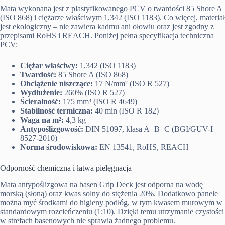
Mata wykonana jest z plastyfikowanego PCV o twardości 85 Shore A
(ISO 868) i ciężarze właściwym 1,342 (ISO 1183). Co więcej, materiał
jest ekologiczny – nie zawiera kadmu ani ołowiu oraz jest zgodny z
przepisami RoHS i REACH. Poniżej pełna specyfikacja techniczna
PCV:
Ciężar właściwy:
1,342 (ISO 1183)
Twardość:
85 Shore A (ISO 868)
Obciążenie niszczące:
17 N/mm² (ISO R 527)
Wydłużenie:
260% (ISO R 527)
Ścieralność:
175 mm³ (ISO R 4649)
Stabilność termiczna:
40 min (ISO R 182)
Waga na m²:
4,3 kg
Antypoślizgowość:
DIN 51097, klasa A+B+C (BGI/GUV-I
8527-2010)
Norma środowiskowa:
EN 13541, RoHS, REACH
Odporność chemiczna i łatwa pielęgnacja
Mata antypoślizgowa na basen Grip Deck jest odporna na wodę
morską (słoną) oraz kwas solny do stężenia 20%. Dodatkowo panele
można myć środkami do higieny podłóg, w tym kwasem murowym w
standardowym rozcieńczeniu (1:10). Dzięki temu utrzymanie czystości
w strefach basenowych nie sprawia żadnego problemu.