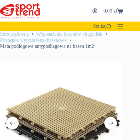
Przejdź
do
0,00
zł
Koszyk
treści
Szukaj
Strona główna
Wyposażenie basenów i kąpielisk
Pozostałe wyposażenie basenowe
Mata podłogowa antypoślizgowa na basen 1m2