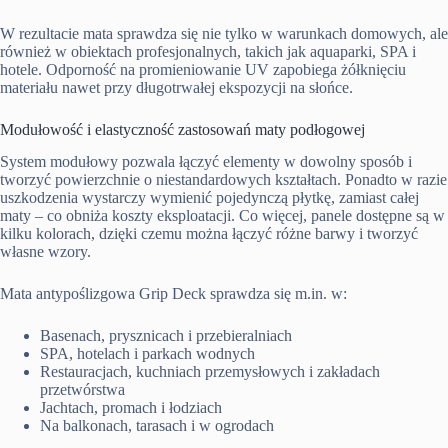
W rezultacie mata sprawdza się nie tylko w warunkach domowych, ale
również w obiektach profesjonalnych, takich jak aquaparki, SPA i
hotele. Odporność na promieniowanie UV zapobiega żółknięciu
materiału nawet przy długotrwałej ekspozycji na słońce.
Modułowość i elastyczność zastosowań maty podłogowej
System modułowy pozwala łączyć elementy w dowolny sposób i
tworzyć powierzchnie o niestandardowych kształtach. Ponadto w razie
uszkodzenia wystarczy wymienić pojedynczą płytkę, zamiast całej
maty – co obniża koszty eksploatacji. Co więcej, panele dostępne są w
kilku kolorach, dzięki czemu można łączyć różne barwy i tworzyć
własne wzory.
Mata antypoślizgowa Grip Deck sprawdza się m.in. w:
Basenach, prysznicach i przebieralniach
SPA, hotelach i parkach wodnych
Restauracjach, kuchniach przemysłowych i zakładach
przetwórstwa
Jachtach, promach i łodziach
Na balkonach, tarasach i w ogrodach