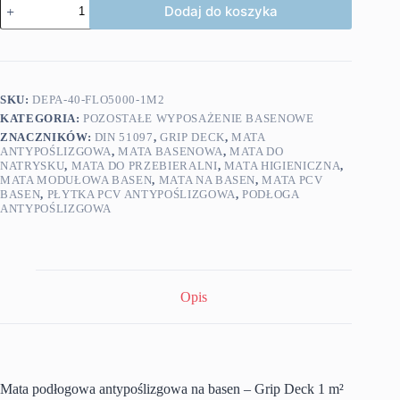
Dodaj do koszyka
Mata
podłogowa
antypoślizgowa
na
basen
1m2
SKU:
DEPA-40-FLO5000-1M2
KATEGORIA:
POZOSTAŁE WYPOSAŻENIE BASENOWE
ZNACZNIKÓW:
DIN 51097
,
GRIP DECK
,
MATA
ANTYPOŚLIZGOWA
,
MATA BASENOWA
,
MATA DO
NATRYSKU
,
MATA DO PRZEBIERALNI
,
MATA HIGIENICZNA
,
MATA MODUŁOWA BASEN
,
MATA NA BASEN
,
MATA PCV
BASEN
,
PŁYTKA PCV ANTYPOŚLIZGOWA
,
PODŁOGA
ANTYPOŚLIZGOWA
Opis
Mata podłogowa antypoślizgowa na basen – Grip Deck 1 m²