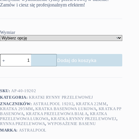
Zamów i ciesz się profesjonalnym efektem!
Wymiar
ilość
Dodaj do koszyka
Astralpool
Kratka
przelewowa
łukowa
22mm
SKU:
AP-40-19202
KATEGORIA:
KRATKI RYNNY PRZELEWOWEJ
ZNACZNIKÓW:
ASTRALPOOL 19202
,
KRATKA 22MM
,
KRATKA 295MM
,
KRATKA BASENOWA ŁUKOWA
,
KRATKA PP
BASENOWA
,
KRATKA PRZELEWOWA BIAŁA
,
KRATKA
PRZELEWOWA ŁUKOWA
,
KRATKA RYNNY PRZELEWOWEJ
,
RYNNA PRZELEWOWA
,
WYPOSAŻENIE BASENU
MARKA:
ASTRALPOOL