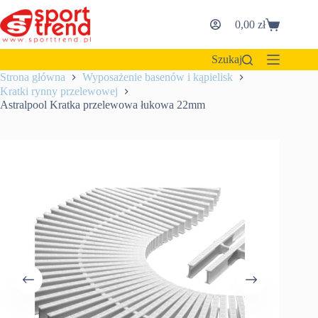
Przejdź
do
0,00
zł
Koszyk
treści
Szukaj
Strona główna
Wyposażenie basenów i kąpielisk
Kratki rynny przelewowej
Astralpool Kratka przelewowa łukowa 22mm