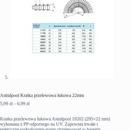
Astralpool Kratka przelewowa łukowa 22mm
Zakres
5,99
zł
–
6,99
zł
cen:
od
Kratka przelewowa łukowa Astralpool 19202 (295×22 mm)
5,99 zł
wykonana z PP odpornego na UV. Zapewnia trwałe i
do
estetyczne wykończenie rynny przelewowej w basenie.
6,99 zł