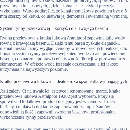
szczególności sprawdza się w basenach publicznych, sportowych oraz
prywatnych luksusowych, gdzie istotna jest estetyka i precyzja
wykonania. Warto podkreślić, że kanał montażowy powinien być o 5
mm szerszy od kratki, co ułatwia jej demontaż i ewentualną wymianę.
System rynny przelewowej – korzyści dla Twojego basenu
Rynna przelewowa z kratką łukową Astralpool zapewnia taflę wody
równą z krawędzią basenu. Dzięki temu basen zyskuje elegancki,
niemal nieskończony wygląd, ceniony w nowoczesnych realizacjach.
Ponadto system rynny przelewowej zbiera wodę z całej powierzchni
basenu, co znacznie poprawia efektywność filtracji w porównaniu ze
skimmerami. W efekcie woda jest stale oczyszczana, a jej jakość
utrzymana na najwyższym poziomie.
Kratka przelewowa łukowa – idealne rozwiązanie dla wymagających
Jeśli zależy Ci na trwałości, estetyce i renomowanej marce, kratka
przelewowa łukowa Astralpool 19202 jest wyborem, który się
sprawdza. Dodatkowo produkt dostępny jest w cenie za 1 metr
bieżący, co ułatwia dokładne zaplanowanie zakupu. Zamów
odpowiednią ilość i zapewnij swojemu basenowi profesjonalne
wykończenie rynny przelewowej.
Masz pytania? Potrzebujesz fachowego wsparcia? Zadzwoń +48 660