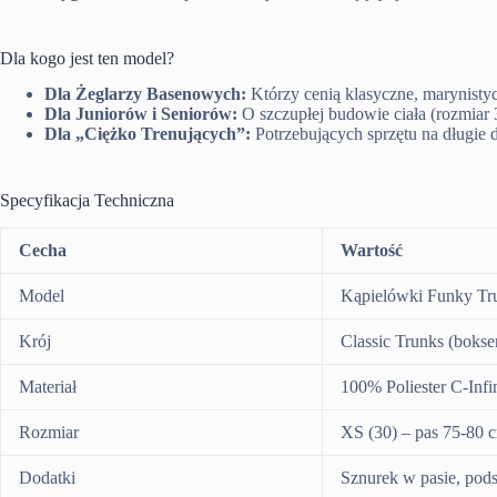
Dla kogo jest ten model?
Dla Żeglarzy Basenowych:
Którzy cenią klasyczne, marynist
Dla Juniorów i Seniorów:
O szczupłej budowie ciała (rozmiar
Dla „Ciężko Trenujących”:
Potrzebujących sprzętu na długie d
Specyfikacja Techniczna
Cecha
Wartość
Model
Kąpielówki Funky Tru
Krój
Classic Trunks (bokse
Materiał
100% Poliester C-Infi
Rozmiar
XS (30) – pas 75-80 
Dodatki
Sznurek w pasie, pod