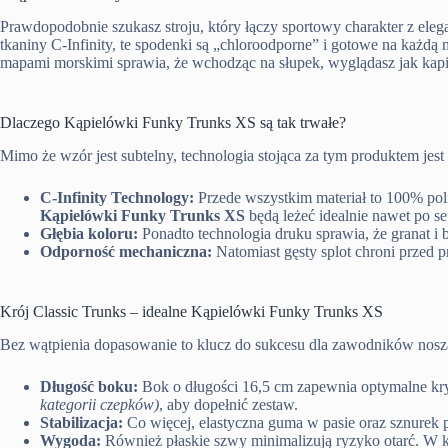
Prawdopodobnie szukasz stroju, który łączy sportowy charakter z eleg
tkaniny C-Infinity, te spodenki są „chloroodporne” i gotowe na każd
mapami morskimi sprawia, że wchodząc na słupek, wyglądasz jak kapi
Dlaczego Kąpielówki Funky Trunks XS są tak trwałe?
Mimo że wzór jest subtelny, technologia stojąca za tym produktem jest
C-Infinity Technology:
Przede wszystkim materiał to 100% polie
Kąpielówki Funky Trunks XS
będą leżeć idealnie nawet po se
Głębia koloru:
Ponadto technologia druku sprawia, że granat i 
Odporność mechaniczna:
Natomiast gęsty splot chroni przed p
Krój Classic Trunks – idealne Kąpielówki Funky Trunks XS
Bez wątpienia dopasowanie to klucz do sukcesu dla zawodników nosz
Długość boku:
Bok o długości 16,5 cm zapewnia optymalne kryc
kategorii czepków)
, aby dopełnić zestaw.
Stabilizacja:
Co więcej, elastyczna guma w pasie oraz sznurek
Wygoda:
Również płaskie szwy minimalizują ryzyko otarć. W 