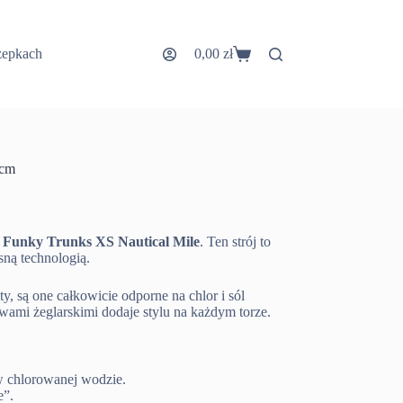
zepkach
0,00
zł
Koszyk
 cm
 Funky Trunks XS Nautical Mile
. Ten strój to
sną technologią.
ity, są one całkowicie odporne na chlor i sól
wami żeglarskimi dodaje stylu na każdym torze.
w chlorowanej wodzie.
e”.