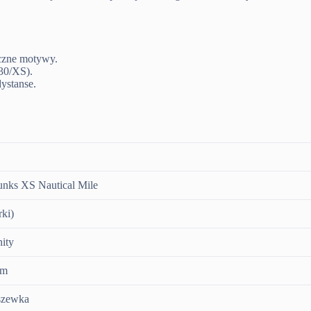
yczne motywy.
 30/XS).
ystanse.
nks XS Nautical Mile
rki)
nity
cm
szewka