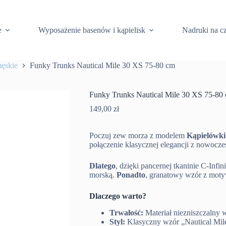
e
Wyposażenie basenów i kąpielisk
Nadruki na c
męskie
Funky Trunks Nautical Mile 30 XS 75-80 cm
Funky Trunks Nautical Mile 30 XS 75-80
149,00
zł
Poczuj zew morza z modelem
Kąpielówki
połączenie klasycznej elegancji z nowocze
Dlatego
, dzięki pancernej tkaninie C-Infin
morską.
Ponadto
, granatowy wzór z moty
Dlaczego warto?
Trwałość:
Materiał niezniszczalny 
Styl:
Klasyczny wzór „Nautical Mil