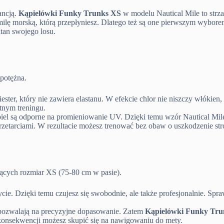
ancją.
Kąpielówki Funky Trunks XS
w modelu Nautical Mile to strza
ą milę morską, którą przepłyniesz. Dlatego też są one pierwszym wybo
tan swojego losu.
 potężna.
ster, który nie zawiera elastanu. W efekcie chlor nie niszczy włókien
tnym treningu.
biel są odporne na promieniowanie UV. Dzięki temu wzór Nautical Mile
rzetarciami. W rezultacie możesz trenować bez obaw o uszkodzenie str
ących rozmiar XS (75-80 cm w pasie).
ie. Dzięki temu czujesz się swobodnie, ale także profesjonalnie. Spr
 pozwalają na precyzyjne dopasowanie. Zatem
Kąpielówki Funky Tru
konsekwencji możesz skupić się na nawigowaniu do mety.