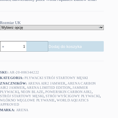
Rozmiar UK
ilość
Dodaj do koszyka
Arena
Carbon
Air2
Jammer
NEON
BLAZE
SKU:
AR-20-006344222
LE
KATEGORIA:
PŁYWACKI STRÓJ STARTOWY MĘSKI
ZNACZNIKÓW:
ARENA AIR2 JAMMER
,
ARENA CARBON
AIR2 JAMMER
,
ARENA LIMITED EDITION
,
JAMMER
PŁYWACKI
,
NEON BLAZE
,
POWERSKIN CARBON AIR2
,
STRÓJ STARTOWY MĘSKI
,
STRÓJ WYŚCIGOWY PŁYWACKI
,
WŁÓKNO WĘGLOWE PŁYWANIE
,
WORLD AQUATICS
APPROVED
MARKA:
ARENA