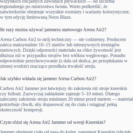
wszystkich oficjalnych zawodach pływackich — od szczebla
regionalnego po mistrzostwa świata. Warto podkreślić, że
zatwierdzenie obejmuje wszystkie rozmiary i warianty kolorystyczne,
w tym edycję limitowaną Neon Blaze.
Ile razy można używać jammera startowego Arena Air2?
Arena Carbon Air2 to strój techniczny — nie codzienny. Producent
zaleca maksymalnie 10–15 startów lub intensywnych treningów
startowych. Dzięki odporności materiału na chlor żywotność jest
dłuższa niż w przypadku strojów bez włókna węglowego. Ponadto
odpowiednie przechowywanie (z dala od słońca, po przepłukaniu w
zimnej wodzie) znacząco przedłuża trwałość stroju.
Jak szybko wkłada się jammer Arena Carbon Air2?
Carbon Air2 Jammer jest łatwiejszy do założenia niż stroje kneeskin
czy fullsuit. Zazwyczaj zakładanie zajmuje 5–10 minut. Dlatego
zalecamy założenie stroju minimum 20 minut przed startem — materiał
potrzebuje chwili, aby dopasować się do ciała i osiągnąć pełną
skuteczność kompresji.
Czym różni się Arena Air2 Jammer od wersji Kneeskin?
Jammer obejmuje ciało od pasa do kolan, natomiast Kneeskin (obcisły