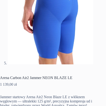
Arena Carbon Air2 Jammer NEON BLAZE LE
1 139,00
zł
Jammer startowy Arena Air2 Neon Blaze LE z włóknem
węglowym — ultralekki 125 g/m², precyzyjna kompresja ud i
bioder, zatwierdzony przez World Aquatics. Zamów teraz!