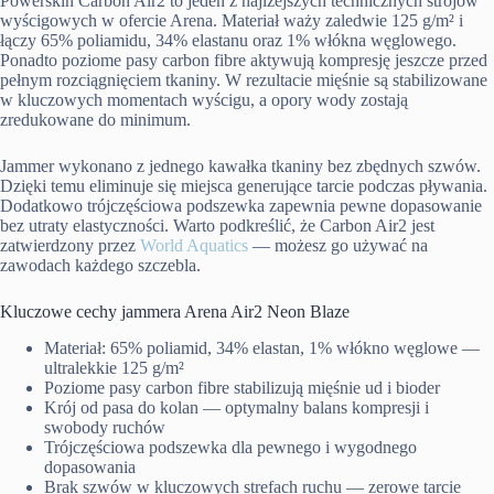
Powerskin Carbon Air2 to jeden z najlżejszych technicznych strojów
wyścigowych w ofercie Arena. Materiał waży zaledwie 125 g/m² i
łączy 65% poliamidu, 34% elastanu oraz 1% włókna węglowego.
Ponadto poziome pasy carbon fibre aktywują kompresję jeszcze przed
pełnym rozciągnięciem tkaniny. W rezultacie mięśnie są stabilizowane
w kluczowych momentach wyścigu, a opory wody zostają
zredukowane do minimum.
Jammer wykonano z jednego kawałka tkaniny bez zbędnych szwów.
Dzięki temu eliminuje się miejsca generujące tarcie podczas pływania.
Dodatkowo trójczęściowa podszewka zapewnia pewne dopasowanie
bez utraty elastyczności. Warto podkreślić, że Carbon Air2 jest
zatwierdzony przez
World Aquatics
— możesz go używać na
zawodach każdego szczebla.
Kluczowe cechy jammera Arena Air2 Neon Blaze
Materiał: 65% poliamid, 34% elastan, 1% włókno węglowe —
ultralekkie 125 g/m²
Poziome pasy carbon fibre stabilizują mięśnie ud i bioder
Krój od pasa do kolan — optymalny balans kompresji i
swobody ruchów
Trójczęściowa podszewka dla pewnego i wygodnego
dopasowania
Brak szwów w kluczowych strefach ruchu — zerowe tarcie