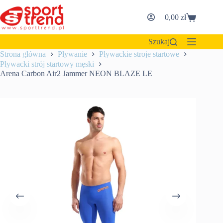
Przejdź
do
0,00
zł
Koszyk
treści
Szukaj
Strona główna
Pływanie
Pływackie stroje startowe
Pływacki strój startowy męski
Arena Carbon Air2 Jammer NEON BLAZE LE