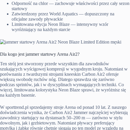
Odporność na chlor — zachowuje właściwości przez cały sezon
startowy
Zatwierdzony przez World Aquatics — dopuszczony na
oficjalne zawody pływackie
Limitowana edycja Neon Blaze — intensywny wzór
wyróżniający na każdym starcie
Dla kogo jest jammer startowy Arena Air2?
Ten strój jest stworzony przede wszystkim dla zawodników
szukających wyścigowej kompresji w wygodnym kroju. Natomiast w
porównaniu z twardszymi strojami kneeskin Carbon Air2 oferuje
większą swobodę ruchów nóg. Dlatego sprawdza się zarówno
podczas sprintów, jak i w dyscyplinach wymagających techniki. Co
więcej, limitowana kolorystyka Neon Blaze sprawi, że wyróżnisz się
na każdym basenie.
W sporttrend.pl sprzedajemy stroje Arena od ponad 10 lat. Z naszego
doświadczenia wynika, że Carbon Air2 Jammer najczęściej wybierają
zawodnicy startujący na dystansach 50–200 m — zarówno w stylu
dowolnym, jak i grzbietowym. Natomiast pływacy preferujący
motylka i żabkę równie chętnie sięgają po ten model ze względu na