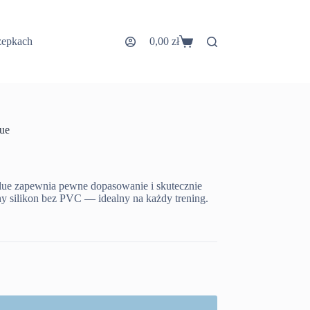
zepkach
0,00
zł
Koszyk
lue
Blue zapewnia pewne dopasowanie i skutecznie
ny silikon bez PVC — idealny na każdy trening.