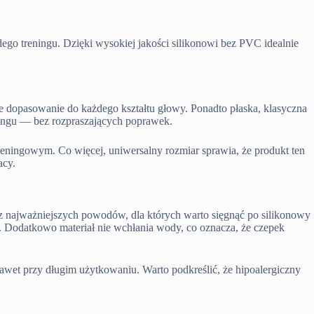
go treningu. Dzięki wysokiej jakości silikonowi bez PVC idealnie
e dopasowanie do każdego kształtu głowy. Ponadto płaska, klasyczna
eningu — bez rozpraszających poprawek.
treningowym. Co więcej, uniwersalny rozmiar sprawia, że produkt ten
acy.
 z najważniejszych powodów, dla których warto sięgnąć po silikonowy
. Dodatkowo materiał nie wchłania wody, co oznacza, że czepek
awet przy długim użytkowaniu. Warto podkreślić, że hipoalergiczny