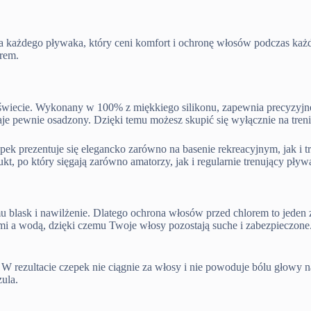
 każdego pływaka, który ceni komfort i ochronę włosów podczas każde
orem.
 świecie. Wykonany w 100% z miękkiego silikonu, zapewnia precyzyjn
staje pewnie osadzony. Dzięki temu możesz skupić się wyłącznie na tr
epek prezentuje się elegancko zarówno na basenie rekreacyjnym, jak i 
t, po który sięgają zarówno amatorzy, jak i regularnie trenujący pływ
u blask i nawilżenie. Dlatego ochrona włosów przed chlorem to jeden
mi a wodą, dzięki czemu Twoje włosy pozostają suche i zabezpieczone
 rezultacie czepek nie ciągnie za włosy i nie powoduje bólu głowy n
zula.