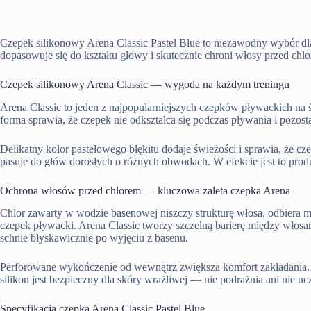
Czepek silikonowy Arena Classic Pastel Blue to niezawodny wybór dla
dopasowuje się do kształtu głowy i skutecznie chroni włosy przed chl
Czepek silikonowy Arena Classic — wygoda na każdym treningu
Arena Classic to jeden z najpopularniejszych czepków pływackich na
forma sprawia, że czepek nie odkształca się podczas pływania i pozo
Delikatny kolor pastelowego błękitu dodaje świeżości i sprawia, że cz
pasuje do głów dorosłych o różnych obwodach. W efekcie jest to produk
Ochrona włosów przed chlorem — kluczowa zaleta czepka Arena
Chlor zawarty w wodzie basenowej niszczy strukturę włosa, odbiera m
czepek pływacki. Arena Classic tworzy szczelną barierę między włosa
schnie błyskawicznie po wyjęciu z basenu.
Perforowane wykończenie od wewnątrz zwiększa komfort zakładania. W
silikon jest bezpieczny dla skóry wrażliwej — nie podrażnia ani nie uc
Specyfikacja czepka Arena Classic Pastel Blue