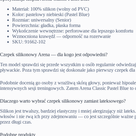
Materiał: 100% silikon (wolny od PVC)
Kolor: pastelowy niebieski (Pastel Blue)
Rozmiar: uniwersalny (Senior)
Powierzchnia: gładka, płaska forma
Wykończenie wewnętrzne: perforowane dla lepszego komfortu
Wzmocniona krawędź — odporność na rozerwanie
SKU: 91662-102
Czepek silikonowy Arena — dla kogo jest odpowiedni?
Ten model sprawdzi się przede wszystkim u osób regularnie odwiedza
pływackie. Poza tym sprawdzi się doskonale jako pierwszy czepek dla
Podobnie docenią go osoby z wrażliwą skórą głowy, ponieważ hipoale
intensywnych sesji treningowych. Zatem Arena Classic Pastel Blue t
Dlaczego warto wybrać czepek silikonowy zamiast lateksowego?
Silikon jest trwalszy, bardziej elastyczny i mniej alergizujący niż la
włosów i nie rwą ich przy zdejmowaniu — co jest szczególnie ważne p
przez długi czas.
Podobne produkty