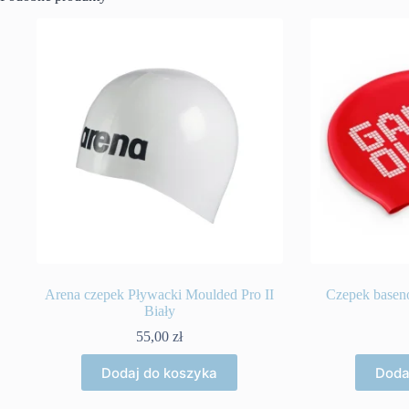
Arena czepek Pływacki Moulded Pro II
Czepek base
Biały
55,00
zł
Dodaj do koszyka
Doda