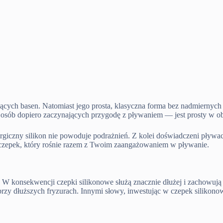
jących basen. Natomiast jego prosta, klasyczna forma bez nadmiernyc
 osób dopiero zaczynających przygodę z pływaniem — jest prosty w ob
rgiczny silikon nie powoduje podrażnień. Z kolei doświadczeni pływ
o czepek, który rośnie razem z Twoim zaangażowaniem w pływanie.
teks. W konsekwencji czepki silikonowe służą znacznie dłużej i zachowuj
rzy dłuższych fryzurach. Innymi słowy, inwestując w czepek silikonow