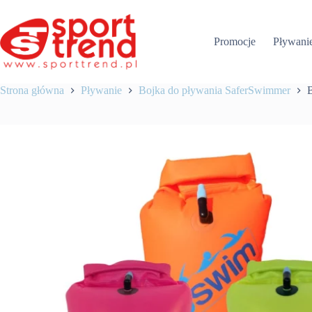
Przejdź
do
treści
Promocje
Pływani
Strona główna
Pływanie
Bojka do pływania SaferSwimmer