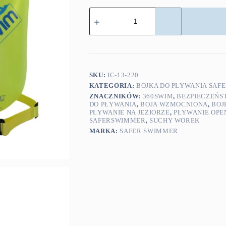
ilość
Boja
asekuracyjna
SaferSwimmer
WZMOCNIONA
SKU:
IC-13-220
KATEGORIA:
BOJKA DO PŁYWANIA SA
ZNACZNIKÓW:
360SWIM
,
BEZPIECZEŃS
DO PŁYWANIA
,
BOJA WZMOCNIONA
,
BOJ
PŁYWANIE NA JEZIORZE
,
PŁYWANIE OPE
SAFERSWIMMER
,
SUCHY WOREK
MARKA:
SAFER SWIMMER