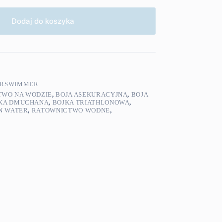
Dodaj do koszyka
FERSWIMMER
TWO NA WODZIE
,
BOJA ASEKURACYJNA
,
BOJA
KA DMUCHANA
,
BOJKA TRIATHLONOWA
,
N WATER
,
RATOWNICTWO WODNE
,