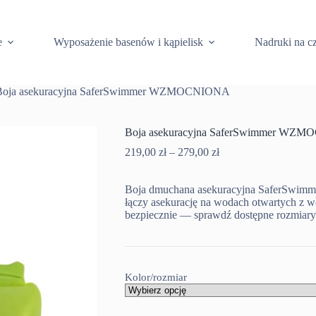
e
Wyposażenie basenów i kąpielisk
Nadruki na c
Boja asekuracyjna SaferSwimmer WZMOCNIONA
Boja asekuracyjna SaferSwimmer WZ
Zakres
219,00
zł
–
279,00
zł
cen:
od
Boja dmuchana asekuracyjna SaferSwi
219,00 zł
łączy asekurację na wodach otwartych z 
do
bezpiecznie — sprawdź dostępne rozmiary
279,00 zł
Kolor/rozmiar