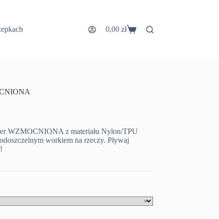
zepkach
0,00
zł
Koszyk
MOCNIONA
mmer WZMOCNIONA z materiału Nylon/TPU
wodoszczelnym workiem na rzeczy. Pływaj
!