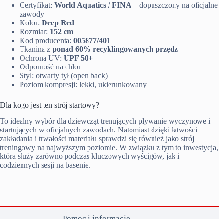
Certyfikat:
World Aquatics / FINA
– dopuszczony na oficjalne
zawody
Kolor:
Deep Red
Rozmiar:
152 cm
Kod producenta:
005877/401
Tkanina z
ponad 60% recyklingowanych przędz
Ochrona UV:
UPF 50+
Odporność na chlor
Styl: otwarty tył (open back)
Poziom kompresji: lekki, ukierunkowany
Dla kogo jest ten strój startowy?
To idealny wybór dla dziewcząt trenujących pływanie wyczynowe i
startujących w oficjalnych zawodach. Natomiast dzięki łatwości
zakładania i trwałości materiału sprawdzi się również jako strój
treningowy na najwyższym poziomie. W związku z tym to inwestycja,
która służy zarówno podczas kluczowych wyścigów, jak i
codziennych sesji na basenie.
Pomoc i informacje