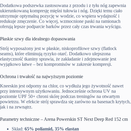
Dodatkowa podszewka zastosowana z przodu i z tyłu nóg zapewnia
ukierunkowaną kompresję mięśni tułowia i nóg. Dzięki temu ciało
utrzymuje optymalną pozycję w wodzie, co wspiera wydajność i
redukuje zmęczenie. Co więcej, wzmocnione paski na ramionach
oferują lepsze podparcie barków przez cały czas trwania wyścigu.
Płaskie szwy dla idealnego dopasowania
Strój wyposażony jest w płaskie, niskoprofilowe szwy (flatlock
seams), które eliminują ryzyko otarć. Dodatkowo ulepszona
elastyczność tkaniny sprawia, że zakładanie i zdejmowanie jest
wyjątkowo łatwe – bez kompromisów w zakresie kompresji.
Ochrona i trwałość na najwyższym poziomie
Kneeskin jest odporny na chlor, co wydłuża jego żywotność nawet
przy intensywnym użytkowaniu. Jednocześnie ochrona UV na
poziomie UPF 50+ chroni skórę podczas treningów na otwartym
powietrzu. W efekcie strój sprawdza się zarówno na basenach krytych,
jak i na zewnątrz.
Parametry techniczne – Arena Powerskin ST Next Deep Red 152 cm
Skład:
65% poliamid, 35% elastan