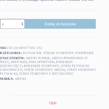
ilość
Dodaj do koszyka
Arena
Powerskin
ST
NEXT
Kneeskin
DEEP
SKU:
H2-20-005877401-152
RED
KATEGORIA:
PŁYWACKIE STROJE STARTOWE JUNIORSKIE
152cm
ZNACZNIKÓW:
ARENA JUNIOR
,
ARENA POWERSKIN ST
NEXT
,
DEEP RED
,
FINA APPROVED
,
KNEESKIN
DZIEWCZĘCY
,
KNEESKIN STARTOWY
,
STRÓJ PŁYWACKI
ZAWODNICZY
,
STRÓJ STARTOWY ARENA
,
STRÓJ STARTOWY
PŁYWACKI
,
STRÓJ STARTOWY Z RECYKLINGU
MARKA:
ARENA
Opis