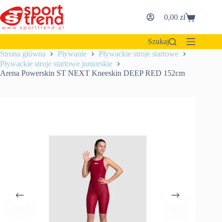
Przejdź
do
0,00
zł
Koszyk
treści
Szukaj
Strona główna
Pływanie
Pływackie stroje startowe
Pływackie stroje startowe juniorskie
Arena Powerskin ST NEXT Kneeskin DEEP RED 152cm