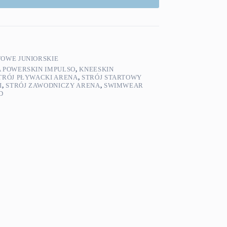
TOWE JUNIORSKIE
 POWERSKIN IMPULSO
,
KNEESKIN
TRÓJ PŁYWACKI ARENA
,
STRÓJ STARTOWY
I
,
STRÓJ ZAWODNICZY ARENA
,
SWIMWEAR
D