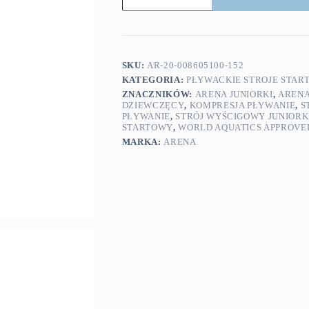
Powerskin
Impulso
Kneeskin
Black
Teal
152
SKU:
AR-20-008605100-152
cm
KATEGORIA:
PŁYWACKIE STROJE STAR
ZNACZNIKÓW:
ARENA JUNIORKI
,
ARENA
DZIEWCZĘCY
,
KOMPRESJA PŁYWANIE
,
S
PŁYWANIE
,
STRÓJ WYŚCIGOWY JUNIORK
STARTOWY
,
WORLD AQUATICS APPROVE
MARKA:
ARENA