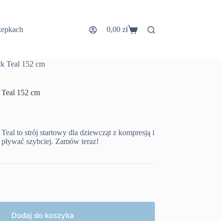
zepkach
0,00
zł
Koszyk
k Teal 152 cm
 Teal 152 cm
al to strój startowy dla dziewcząt z kompresją i
ą pływać szybciej. Zamów teraz!
Dodaj do koszyka