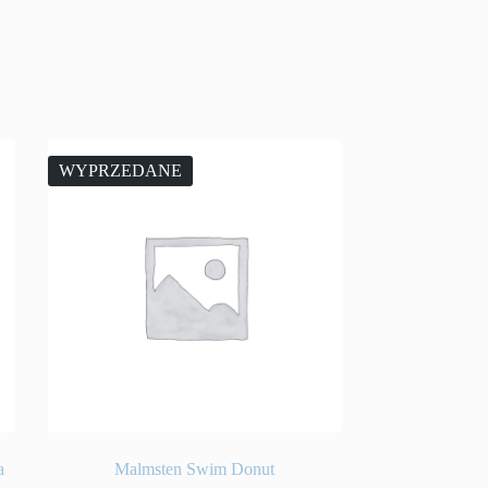
WYPRZEDANE
a
Malmsten Swim Donut