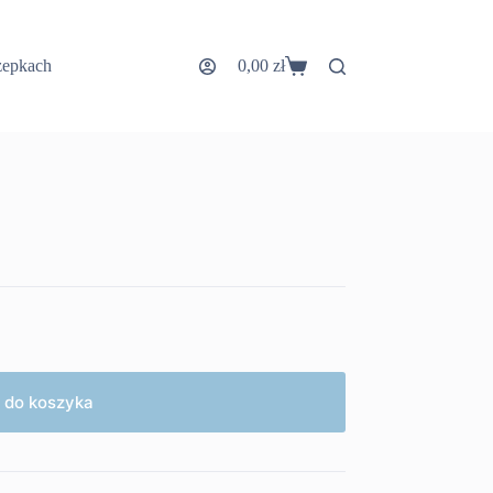
zepkach
0,00
zł
Koszyk
 do koszyka