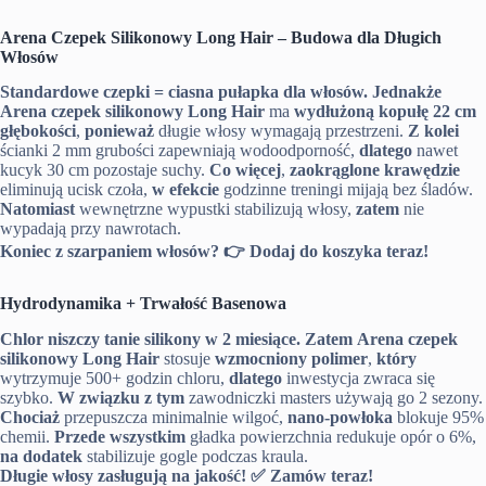
Arena Czepek Silikonowy Long Hair – Budowa dla Długich
Włosów
Standardowe czepki = ciasna pułapka dla włosów.
Jednakże
Arena czepek silikonowy Long Hair
ma
wydłużoną kopułę 22 cm
głębokości
,
ponieważ
długie włosy wymagają przestrzeni.
Z kolei
ścianki 2 mm grubości zapewniają wodoodporność,
dlatego
nawet
kucyk 30 cm pozostaje suchy.
Co więcej
,
zaokrąglone krawędzie
eliminują ucisk czoła,
w efekcie
godzinne treningi mijają bez śladów.
Natomiast
wewnętrzne wypustki stabilizują włosy,
zatem
nie
wypadają przy nawrotach.
Koniec z szarpaniem włosów?
👉
Dodaj do koszyka teraz!
Hydrodynamika + Trwałość Basenowa
Chlor niszczy tanie silikony w 2 miesiące.
Zatem
Arena czepek
silikonowy Long Hair
stosuje
wzmocniony polimer
,
który
wytrzymuje 500+ godzin chloru,
dlatego
inwestycja zwraca się
szybko.
W związku z tym
zawodniczki masters używają go 2 sezony.
Chociaż
przepuszcza minimalnie wilgoć,
nano-powłoka
blokuje 95%
chemii.
Przede wszystkim
gładka powierzchnia redukuje opór o 6%,
na dodatek
stabilizuje gogle podczas kraula.
Długie włosy zasługują na jakość!
✅
Zamów teraz!