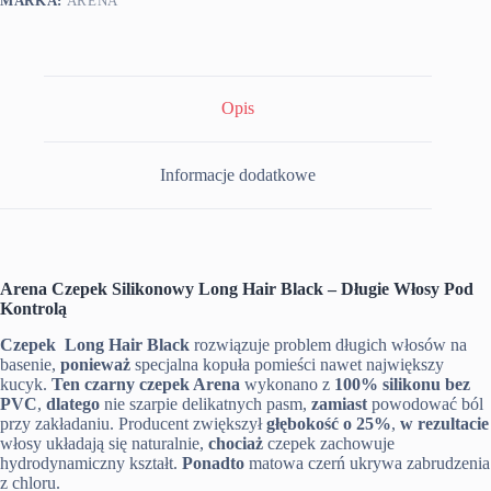
MARKA:
ARENA
Opis
Informacje dodatkowe
Arena Czepek Silikonowy Long Hair Black – Długie Włosy Pod
Kontrolą
Czepek Long Hair Black
rozwiązuje problem długich włosów na
basenie,
ponieważ
specjalna kopuła pomieści nawet największy
kucyk.
Ten czarny czepek Arena
wykonano z
100% silikonu bez
PVC
,
dlatego
nie szarpie delikatnych pasm,
zamiast
powodować ból
przy zakładaniu. Producent zwiększył
głębokość o 25%
,
w rezultacie
włosy układają się naturalnie,
chociaż
czepek zachowuje
hydrodynamiczny kształt.
Ponadto
matowa czerń ukrywa zabrudzenia
z chloru.