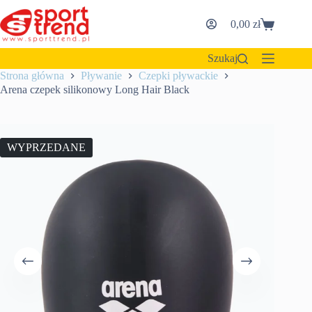
Przejdź
do
0,00
zł
Koszyk
treści
Szukaj
Strona główna
Pływanie
Czepki pływackie
Arena czepek silikonowy Long Hair Black
WYPRZEDANE