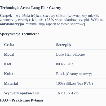
Technologia Arena Long Hair Czarny
Czepek
wyróżnia
trójwarstwowy silikon
(wewnętrzny miękki,
zewnętrzny twardy).
Kopuła +25%
vs standardowe czepki.
Włókna
antybakteryjne
minimalizują zapach w torbie sportowej.
Specyfikacja Techniczna
Cecha
Szczegóły
Model
Long Hair Silicone
Kod
009275203
Kolor
Black (Czarny matowy)
Materiał
100% silikon (bez PVC)
Wymiary opakowania
16 x 13 x 4 cm
FAQ – Praktyczne Pytania