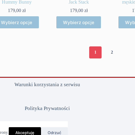
Hummy Bunny
Jack Stack
męski
179,00
zł
179,00
zł
1
Ten
Ten
Wybierz opcje
Wybierz opcje
Wybi
produkt
produkt
ma
ma
wiele
wiele
wariantów.
wariantów.
Opcje
Opcje
można
można
1
2
wybrać
wybrać
na
na
stronie
stronie
produktu
produktu
Warunki korzystania z serwisu
Polityka Prywatności
Regulamin
Akceptuję
Odrzuć
rony.