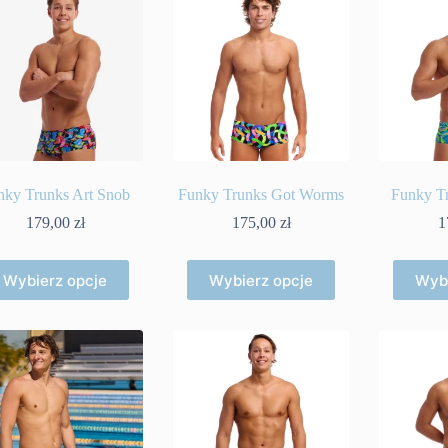
nky Trunks Art Snob
Funky Trunks Got Worms
Funky Tr
179,00
zł
175,00
zł
1
Ten
Ten
Wybierz opcje
Wybierz opcje
Wybi
produkt
produkt
ma
ma
wiele
wiele
wariantów.
wariantów.
Opcje
Opcje
można
można
wybrać
wybrać
na
na
stronie
stronie
produktu
produktu