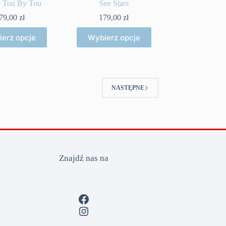
e Tou By Tou
See Stars
79,00
zł
179,00
zł
Ten
Ten
erz opcje
Wybierz opcje
produkt
produkt
ma
ma
wiele
wiele
wariantów.
wariantów.
Opcje
Opcje
można
można
NASTĘPNE
wybrać
wybrać
na
na
stronie
stronie
produktu
produktu
Znajdź nas na
Facebook
Instagram