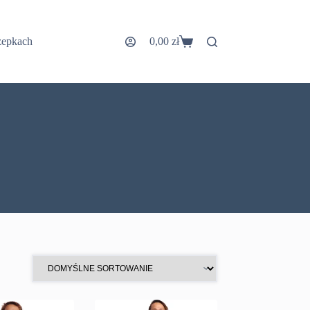
zepkach
0,00
zł
Koszyk