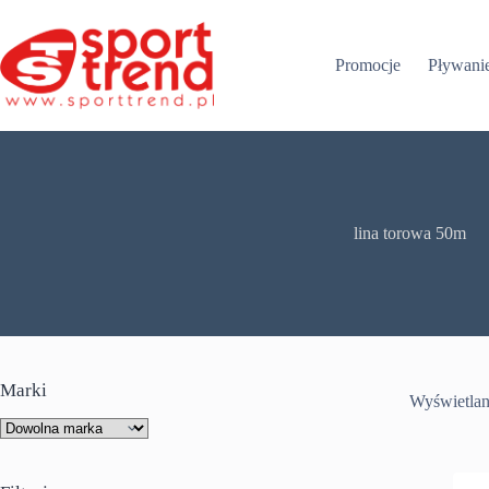
Przejdź
do
treści
Promocje
Pływani
lina torowa 50m
Marki
Wyświetlan