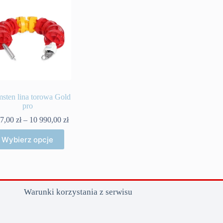
sten lina torowa Gold
pro
Zakres
77,00
zł
–
10 990,00
zł
cen:
Ten
od
Wybierz opcje
produkt
5
ma
977,00 zł
wiele
do
wariantów.
10
Opcje
990,00 zł
można
Warunki korzystania z serwisu
wybrać
na
stronie
produktu