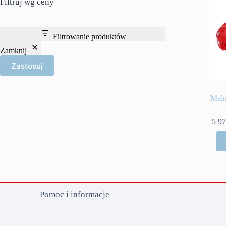
Filtruj wg ceny
Filtrowanie produktów
Zamknij
Zastosuj
Malm
5 9
Pomoc i informacje