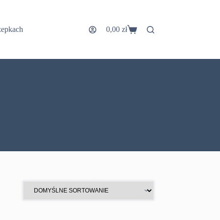
zepkach
0,00
zł
Koszyk