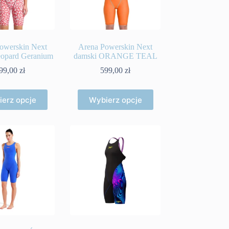
owerskin Next
Arena Powerskin Next
eopard Geranium
damski ORANGE TEAL
99,00
zł
599,00
zł
Ten
Ten
erz opcje
Wybierz opcje
produkt
produkt
ma
ma
wiele
wiele
wariantów.
wariantów.
Opcje
Opcje
można
można
wybrać
wybrać
na
na
stronie
stronie
produktu
produktu