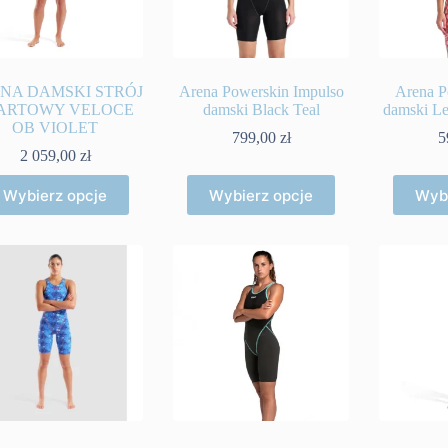
NA DAMSKI STRÓJ
Arena Powerskin Impulso
Arena P
ARTOWY VELOCE
damski Black Teal
damski L
OB VIOLET
799,00
zł
5
2 059,00
zł
Ten
Ten
Wybierz opcje
Wybierz opcje
Wybi
produkt
produkt
ma
ma
wiele
wiele
wariantów.
wariantów.
Opcje
Opcje
można
można
wybrać
wybrać
na
na
stronie
stronie
produktu
produktu