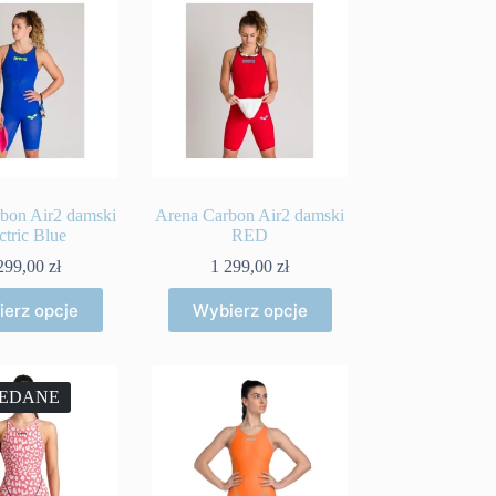
bon Air2 damski
Arena Carbon Air2 damski
ctric Blue
RED
299,00
zł
1 299,00
zł
Ten
Ten
erz opcje
Wybierz opcje
produkt
produkt
ma
ma
wiele
wiele
wariantów.
wariantów.
Opcje
Opcje
EDANE
można
można
wybrać
wybrać
na
na
stronie
stronie
produktu
produktu