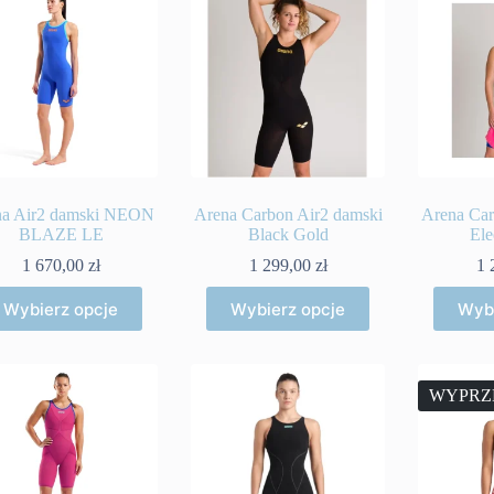
na Air2 damski NEON
Arena Carbon Air2 damski
Arena Car
BLAZE LE
Black Gold
Ele
1 670,00
zł
1 299,00
zł
1 
Ten
Ten
Wybierz opcje
Wybierz opcje
Wybi
produkt
produkt
ma
ma
wiele
wiele
wariantów.
wariantów.
Opcje
Opcje
WYPRZ
można
można
wybrać
wybrać
na
na
stronie
stronie
produktu
produktu