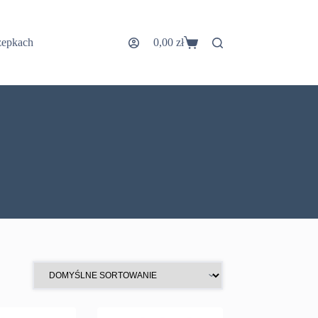
zepkach
0,00
zł
Koszyk